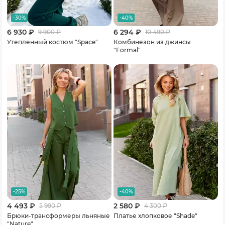
-30%
-40%
6 930 ₽
6 294 ₽
9 900
₽
10 490
₽
Утепленный костюм "Space"
Комбинезон из джинсы
"Formal"
-25%
-40%
4 493 ₽
2 580 ₽
5 990
₽
4 300
₽
Брюки-трансформеры льняные
Платье хлопковое "Shade"
"Nature"