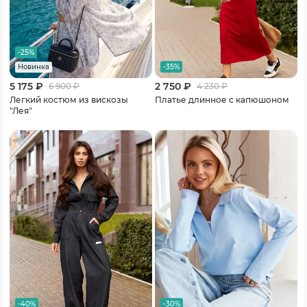
-25%
-35%
Новинка
5 175 ₽
2 750 ₽
6 900
₽
4 230
₽
Легкий костюм из вискозы
Платье длинное с капюшоном
"Лея"
-40%
-30%