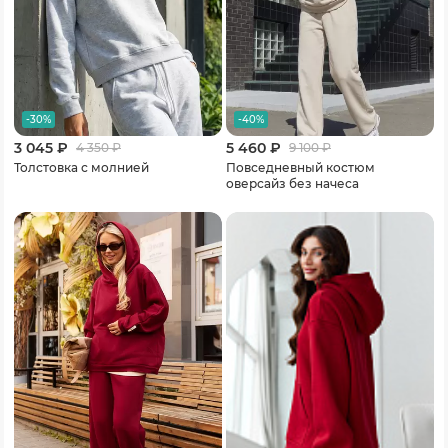
-30%
-40%
3 045 ₽
5 460 ₽
4 350
₽
9 100
₽
Толстовка с молнией
Повседневный костюм
оверсайз без начеса