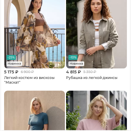
-25%
-10%
Новинка
Новинка
5 175 ₽
4 815 ₽
6 900
₽
5 350
₽
Легкий костюм из вискозы
Рубашка из легкой джинсы
"Маскат"