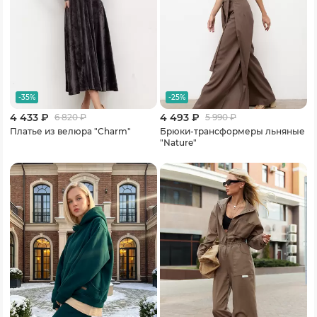
-35%
-25%
4 433 ₽
4 493 ₽
6 820
₽
5 990
₽
Платье из велюра "Charm"
Брюки-трансформеры льняные
"Nature"