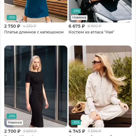
-25%
-35%
Новинка
2 750 ₽
6 675 ₽
4 230
₽
8 900
₽
Платье длинное с капюшоном
Костюм из атласа "Ная"
-25%
-35%
Новинка
2 700 ₽
4 745 ₽
3 600
₽
7 300
₽