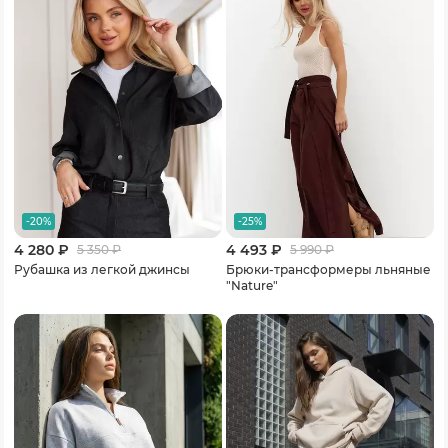
-20%
-25%
4 280 ₽
4 493 ₽
5 350
₽
5 990
₽
Рубашка из легкой джинсы
Брюки-трансформеры льняные
"Nature"