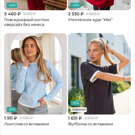
-40%
-45%
5 460 ₽
2 530 ₽
9 100
₽
4 600
₽
Повседневный костюм
Утеплённое худи "Mist"
оверсайз без начеса
-35%
-30%
Новинка
1 911 ₽
1 651 ₽
2 730
₽
2 540
₽
Лонгслив со вставками
Футболка со вставками