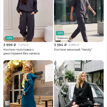
-40%
-45%
Новинка
3 999 ₽
3 594 ₽
7 270
₽
5 990
₽
Костюм толстовка с
Костюм женский "Vanity"
джоггерами без начеса