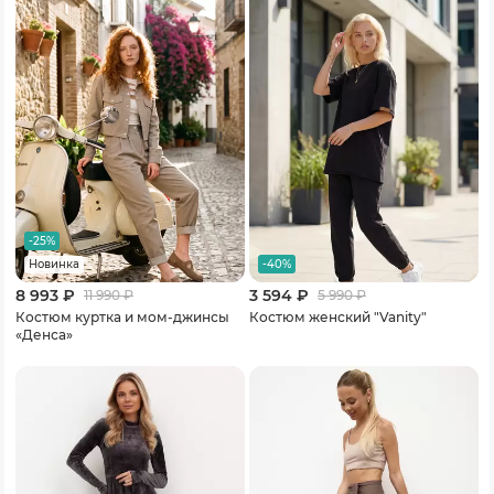
-25%
-40%
Новинка
8 993 ₽
3 594 ₽
11 990
₽
5 990
₽
Костюм куртка и мом-джинсы
Костюм женский "Vanity"
«Денса»