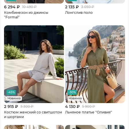
6 294 ₽
2 135 ₽
10 490
₽
3 050
₽
Комбинезон из джинсы
Лонгслив поло
"Formal"
-45%
-30%
Новинка
Новинка
2 915 ₽
4 130 ₽
5 300
₽
5 900
₽
Костюм женский со свитшотом
Льняное платье "Оливия"
и шортами