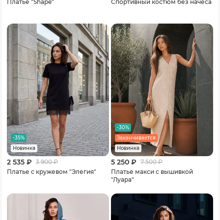
Платье "Shape"
Спортивный костюм без начеса
-30%
-35%
Заканчивается
Новинка
Новинка
2 535 ₽
5 250 ₽
3 900
₽
7 500
₽
Платье с кружевом "Элегия"
Платье макси с вышивкой
"Луара"