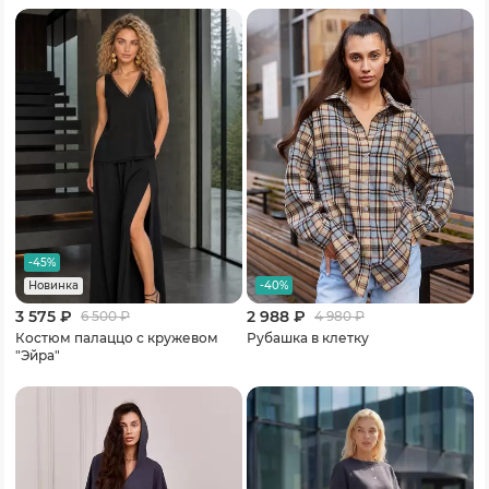
-45%
-40%
Новинка
3 575 ₽
2 988 ₽
6 500
₽
4 980
₽
Костюм палаццо с кружевом
Рубашка в клетку
"Эйра"