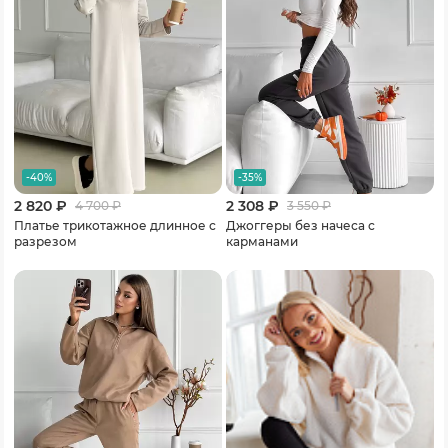
-40%
-35%
2 820 ₽
2 308 ₽
4 700
₽
3 550
₽
Платье трикотажное длинное с
Джоггеры без начеса с
разрезом
карманами