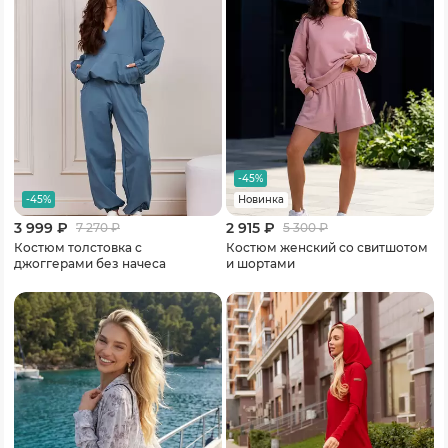
-45%
-45%
Новинка
3 999 ₽
2 915 ₽
7 270
₽
5 300
₽
Костюм толстовка с
Костюм женский со свитшотом
джоггерами без начеса
и шортами