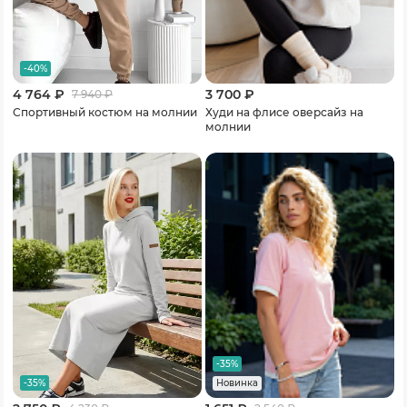
-40%
4 764 ₽
3 700 ₽
7 940
₽
Спортивный костюм на молнии
Худи на флисе оверсайз на
молнии
-35%
-35%
Новинка