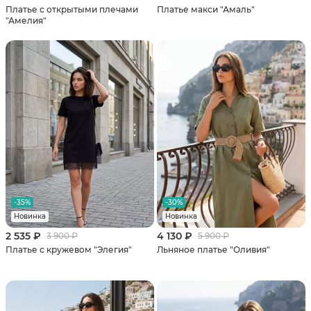
Платье c открытыми плечами
Платье макси "Амаль"
"Амелия"
-35%
-30%
Новинка
Новинка
2 535 ₽
4 130 ₽
3 900 ₽
5 900 ₽
Платье с кружевом "Элегия"
Льняное платье "Оливия"