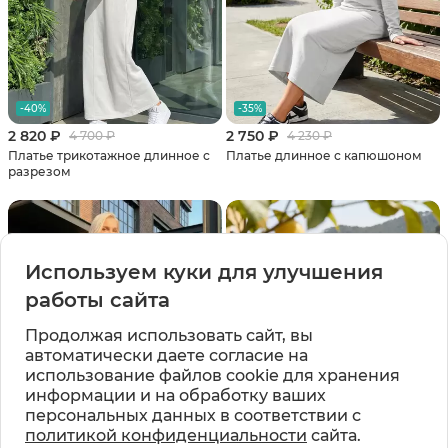
-40%
-35%
2 820 ₽
2 750 ₽
4 700 ₽
4 230 ₽
Платье трикотажное длинное с
Платье длинное с капюшоном
разрезом
Используем куки для улучшения
работы сайта
Продолжая использовать сайт, вы
автоматически даете согласие на
использование файлов cookie для хранения
информации и на обработку ваших
персональных данных в соответствии с
политикой конфиденциальности
сайта.
-35%