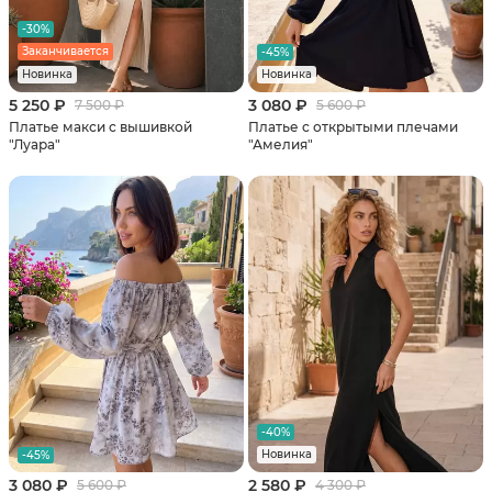
-30%
Заканчивается
-45%
Новинка
Новинка
5 250 ₽
3 080 ₽
7 500 ₽
5 600 ₽
Платье макси с вышивкой
Платье c открытыми плечами
"Луара"
"Амелия"
-40%
Новинка
-45%
3 080 ₽
2 580 ₽
5 600 ₽
4 300 ₽