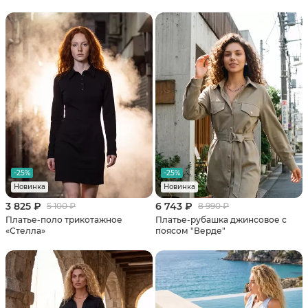
-25%
-25%
Новинка
Новинка
3 825 ₽
6 743 ₽
5 100 ₽
8 990 ₽
Платье-поло трикотажное
Платье-рубашка джинсовое с
«Стелла»
поясом "Верде"