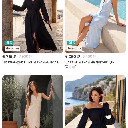
-15%
-25%
Новинка
Новинка
6 715 ₽
4 050 ₽
7 900 ₽
5 400 ₽
Платье-рубашка макси «Виола»
Платье макси на пуговицах
"Эвия"