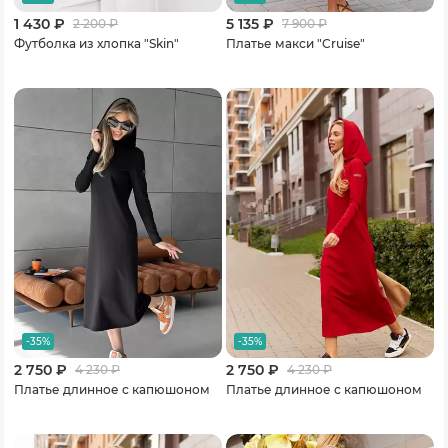
1 430 ₽
5 135 ₽
2 200
₽
7 900
₽
Футболка из хлопка "Skin"
Платье макси "Cruise"
-35%
-35%
2 750 ₽
2 750 ₽
4 230
₽
4 230
₽
Платье длинное с капюшоном
Платье длинное с капюшоном