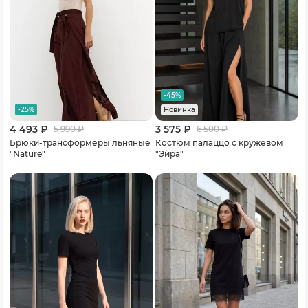
-45%
-25%
Новинка
4 493 ₽
3 575 ₽
5 990
₽
6 500
₽
Брюки-трансформеры льняные
Костюм палаццо с кружевом
"Nature"
"Эйра"