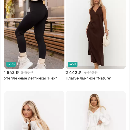
-25%
-45%
1 643 ₽
2 442 ₽
2 190
₽
4 440
₽
Утепленные леггинсы "Flex"
Платье льняное "Nature"