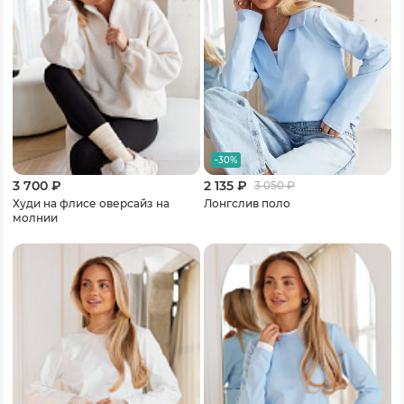
-30%
3 700 ₽
2 135 ₽
3 050
₽
Худи на флисе оверсайз на
Лонгслив поло
молнии