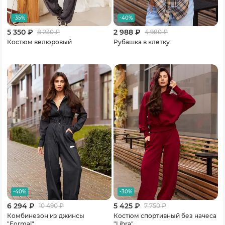
-35%
-40%
5 350 ₽
2 988 ₽
8 230
₽
4 980
₽
Костюм велюровый
Рубашка в клетку
-40%
-30%
6 294 ₽
5 425 ₽
10 490
₽
7 750
₽
Комбинезон из джинсы
Костюм спортивный без начеса
"Formal"
"Libra"