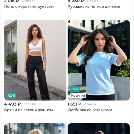
2 018 ₽
4 280 ₽
2 690
₽
5 350
₽
Поло с коротким рукавом
Рубашка из легкой джинсы
-35%
-25%
Новинка
4 493 ₽
1 651 ₽
5 990
₽
2 540
₽
Брюки из легкой джинсы
Футболка со вставками