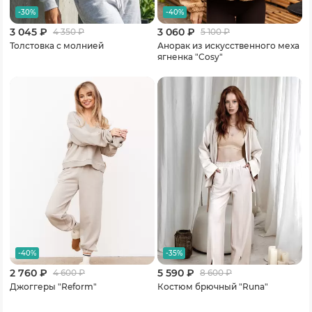
-30%
-40%
3 045 ₽
3 060 ₽
4 350
₽
5 100
₽
Толстовка с молнией
Анорак из искусственного меха
ягненка "Cosy"
-40%
-35%
2 760 ₽
5 590 ₽
4 600
₽
8 600
₽
Джоггеры "Reform"
Костюм брючный "Runa"