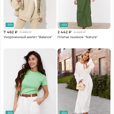
-35%
-45%
7 462 ₽
2 442 ₽
11 480
₽
4 440
₽
Укороченный жилет "Balance"
Платье льняное "Nature"
-35%
-35%