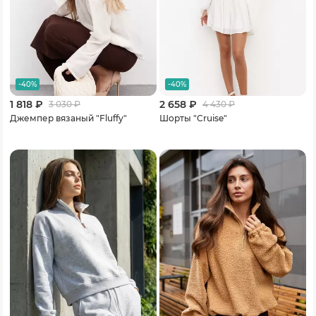
-40%
-40%
1 818 ₽
2 658 ₽
3 030
₽
4 430
₽
Джемпер вязаный "Fluffy"
Шорты "Cruise"