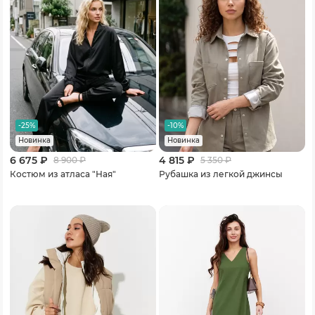
-25%
-10%
Новинка
Новинка
6 675 ₽
4 815 ₽
8 900
₽
5 350
₽
Костюм из атласа "Ная"
Рубашка из легкой джинсы