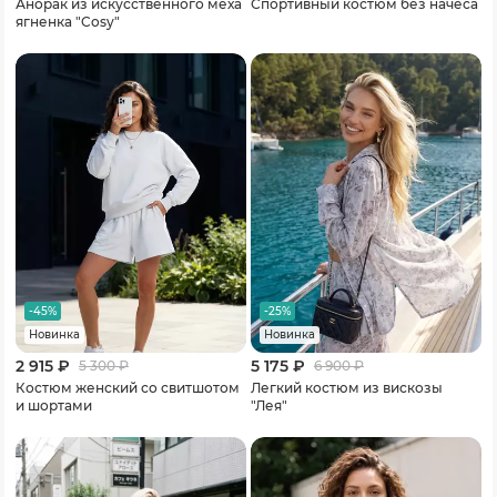
Анорак из искусственного меха
Спортивный костюм без начеса
ягненка "Cosy"
-45%
-25%
Новинка
Новинка
2 915 ₽
5 175 ₽
5 300
₽
6 900
₽
Костюм женский со свитшотом
Легкий костюм из вискозы
и шортами
"Лея"