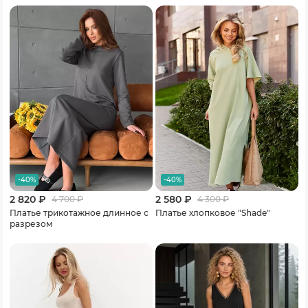
-40%
-40%
2 820 ₽
2 580 ₽
4 700
₽
4 300
₽
Платье трикотажное длинное с
Платье хлопковое "Shade"
разрезом