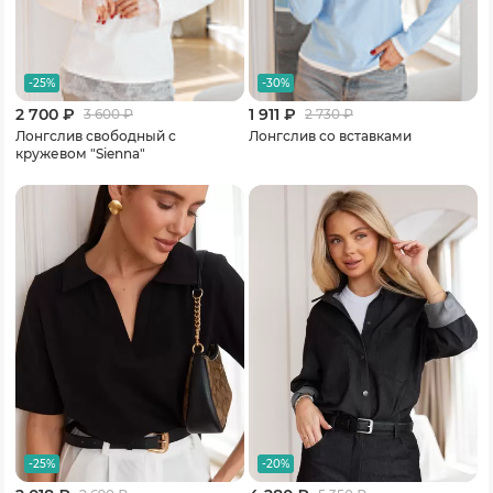
-25%
-30%
2 700 ₽
1 911 ₽
3 600
₽
2 730
₽
Лонгслив свободный с
Лонгслив со вставками
кружевом "Sienna"
-25%
-20%