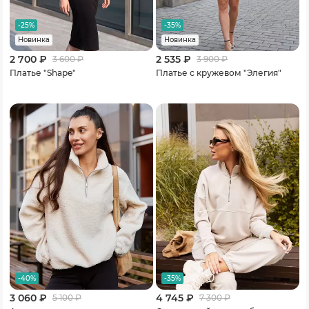
-25%
-35%
Новинка
Новинка
2 700 ₽
2 535 ₽
3 600
₽
3 900
₽
Платье "Shape"
Платье с кружевом "Элегия"
-40%
-35%
3 060 ₽
4 745 ₽
5 100
₽
7 300
₽