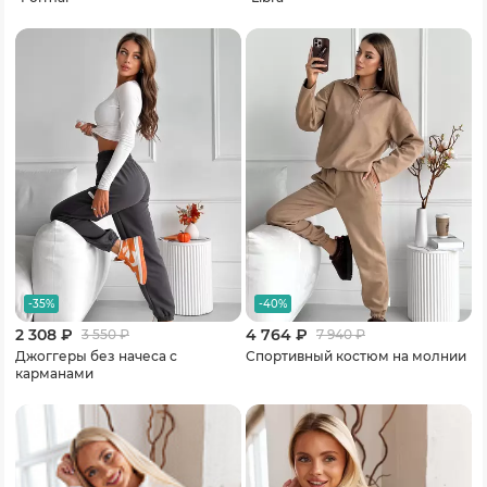
-35%
-40%
2 308 ₽
4 764 ₽
3 550
₽
7 940
₽
Джоггеры без начеса с
Спортивный костюм на молнии
карманами