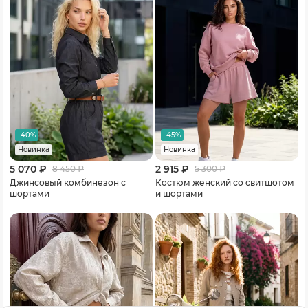
-40%
-45%
Новинка
Новинка
5 070 ₽
2 915 ₽
8 450
₽
5 300
₽
Джинсовый комбинезон с
Костюм женский со свитшотом
шортами
и шортами