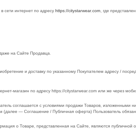
в сети интернет по адресу
https://citystarwear.com
, где представл
одаже на Сайте Продавца.
бретение и доставку по указанному Покупателем адресу / посред
ернет-магазин по адресу
https://citystarwear.com
или же через моби
ватель соглашается с условиями продажи Товаров, изложенными ни
м (далее — Соглашение / Публичная оферта) Пользователь обязан
мация о Товаре, представленная на Сайте, являются публичной офе