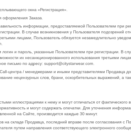
всплывающего окна «Регистрация».
ля оформления Заказа.
правильность информации, предоставляемой Пользователем при ре
гистрации. В случае возникновения у Пользователя подозрений от
ретьими лицами, Пользователь обязуется незамедлительно уведом
m
.
 логин и пароль, указанные Пользователем при регистрации. В сл
озможности их несанкционированного использования третьими лица
ное письмо по адресу:
support@citystarwear.com
.
Call-центра / менеджерами и иными представителями Продавца д
ание нецензурных слов, брани, оскорбительных выражений, а также
ыми иллюстрациями к нему и могут отличаться от фактического 
мативность и могут содержать опечатки. Для уточнения информац
ленной на Сайте, производится каждые 30 минут.
ов на складе Продавца, последний вправе после согласования с По
упателя путем направления соответствующего электронного сообще