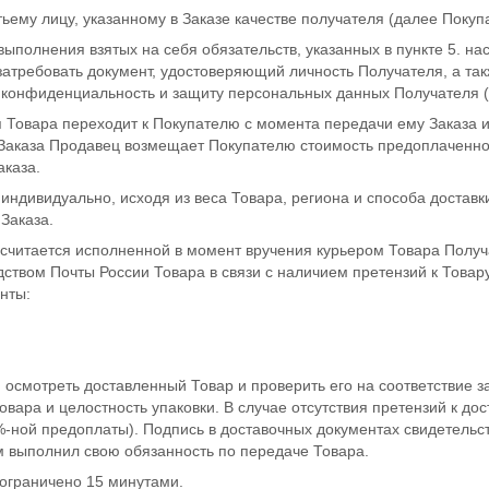
ьему лицу, указанному в Заказе качестве получателя (далее Покуп
выполнения взятых на себя обязательств, указанных в пункте 5. 
затребовать документ, удостоверяющий личность Получателя, а та
т конфиденциальность и защиту персональных данных Получателя (п
 Товара переходит к Покупателю с момента передачи ему Заказа 
 Заказа Продавец возмещает Покупателю стоимость предоплаченно
аказа.
индивидуально, исходя из веса Товара, региона и способа доставк
Заказа.
считается исполненной в момент вручения курьером Товара Полу
едством Почты России Товара в связи с наличием претензий к Това
нты:
н осмотреть доставленный Товар и проверить его на соответствие з
овара и целостность упаковки. В случае отсутствия претензий к д
0%-ной предоплаты). Подпись в доставочных документах свидетельст
 выполнил свою обязанность по передаче Товара.
ограничено 15 минутами.