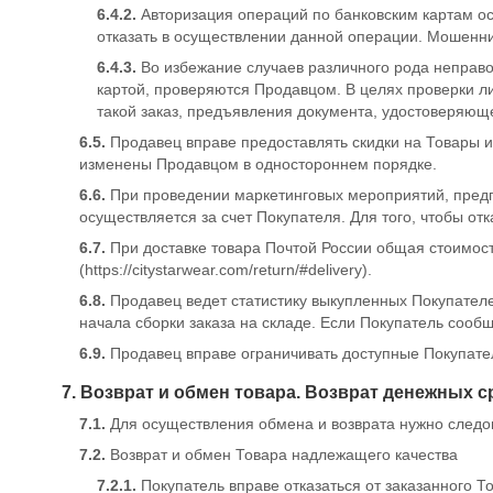
6.4.2.
Авторизация операций по банковским картам ос
отказать в осуществлении данной операции. Мошенни
6.4.3.
Во избежание случаев различного рода неправ
картой, проверяются Продавцом. В целях проверки л
такой заказ, предъявления документа, удостоверяюще
6.5.
Продавец вправе предоставлять скидки на Товары и
изменены Продавцом в одностороннем порядке.
6.6.
При проведении маркетинговых мероприятий, предп
осуществляется за счет Покупателя. Для того, чтобы от
6.7.
При доставке товара Почтой России общая стоимост
(
https://citystarwear.com/return/#delivery
).
6.8.
Продавец ведет статистику выкупленных Покупател
начала сборки заказа на складе. Если Покупатель сообщ
6.9.
Продавец вправе ограничивать доступные Покупате
7. Возврат и обмен товара. Возврат денежных с
7.1.
Для осуществления обмена и возврата нужно следова
7.2.
Возврат и обмен Товара надлежащего качества
7.2.1.
Покупатель вправе отказаться от заказанного Т