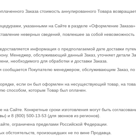
оплаченного Заказа стоимость аннулированного Товара возвраща
роцедурами, указанными на Сайте в разделе «Оформление Заказа»
оставление неверных сведений, повлекшее за собой невозможност
едоставляется информация о предполагаемой дате доставки путем
ону. Менеджер, обслуживающий данный Заказ, уточняет детали Зака
ени, необходимого для обработки и доставки Заказа.
и сообщается Покупателю менеджером, обслуживающим Заказ, по 
орядке, если он был оформлен на несуществующий товар, на товар
лю способом, которым Товар был оплачен.
е на Сайте. Конкретные сроки изготовления могут быть согласован
ы) и 8 (800) 500-13-53 (для звонков из регионов).
Сайте, ограничена пределами Российской Федерации.
ых обстоятельств, произошедших не по вине Продавца.