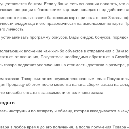
уществляется банком. Если у банка есть основания полагать, что 
ческие операции с банковскими картами попадают под действие ст
омерного использования банковских карт при оплате все Заказы, 
ичности владельца и его правомочности на использование карты П
го личность.
 устанавливать программу бонусов. Виды скидок, бонусов, порядок
олагающих вложение каких-либо объектов в отправления с Заказо
казаться от вложения, Покупателю необходимо обратиться в Службу
ь товара подлежит увеличению на стоимость доставки в размере, у
ем заказов. Товар считается неукомплектованным, если Покупател
ил Продавцу об этом после момента начала сборки заказа на склад
лю способы оплаты в зависимости от величины заказа.
редств
ть инструкции по возврату и обмену, которая вкладывается в кажд
овара в любое время до его получения, а после получения Товара 