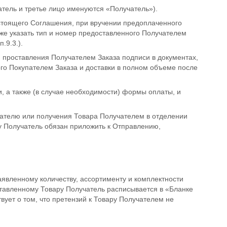
атель и третье лицо именуются «Получатель»).
настоящего Соглашения, при вручении предоплаченного
кже указать тип и номер предоставленного Получателем
.9.3.).
и проставления Получателем Заказа подписи в документах,
го Покупателем Заказа и доставки в полном объеме после
и, а также (в случае необходимости) формы оплаты, и
чателю или получения Товара Получателем в отделении
ру Получатель обязан приложить к Отправлению,
аявленному количеству, ассортименту и комплектности
оставленному Товару Получатель расписывается в «Бланке
вует о том, что претензий к Товару Получателем не