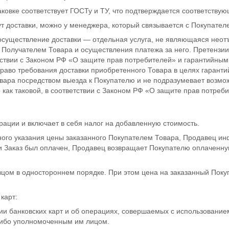
аковке соответствует ГОСТу и ТУ, что подтверждается соответству
т доставки, можно у менеджера, который связывается с Покупател
: осуществление доставки — отдельная услуга, не являющаяся не
Получателем Товара и осуществления платежа за него. Претензии 
ствии с Законом РФ «О защите прав потребителей» и гарантийными
раво требования доставки приобретенного Товара в целях гаранти
ара посредством выезда к Покупателю и не подразумевает возможн
р как таковой, в соответствии с Законом РФ «О защите прав потреб
рации и включает в себя налог на добавленную стоимость.
рного указания цены заказанного Покупателем Товара, Продавец и
и Заказ был оплачен, Продавец возвращает Покупателю оплаченну
цом в одностороннем порядке. При этом цена на заказанный Поку
карт:
и банковских карт и об операциях, совершаемых с использование
либо уполномоченным им лицом.