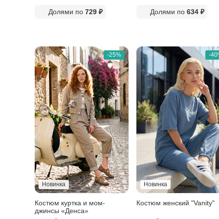
Долями по
729 ₽
Долями по
634 ₽
-25%
-4
Новинка
Новинка
Костюм куртка и мом-
Костюм женский "Vanity"
джинсы «Денса»