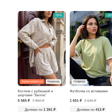
-30%
-3
Заканчивается
Новинка
Новинка
Костюм с рубашкой и
Футболка со вставками
шортами "Белла"
5 565 ₽
7 950
₽
1 651 ₽
2 540
₽
Долями по
1 391 ₽
Долями по
413 ₽