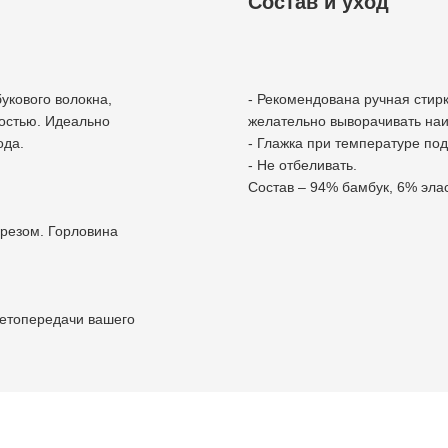
Состав и уход
укового волокна,
- Рекомендована ручная стир
ностью. Идеально
желательно выворачивать наи
ода.
- Глажка при температуре под
- Не отбеливать.
Состав – 94% бамбук, 6% эла
ырезом. Горловина
ветопередачи вашего