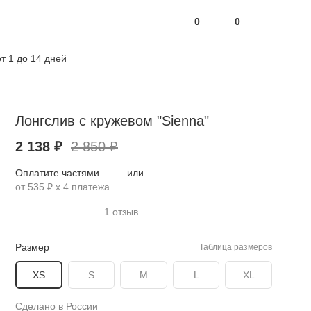
0
0
т 1 до 14 дней
Лонгслив с кружевом "Sienna"
2 138 ₽
2 850 ₽
Оплатите частями
или
от 535 ₽ х 4 платежа
1 отзыв
Размер
Таблица размеров
XS
S
M
L
XL
Сделано в России