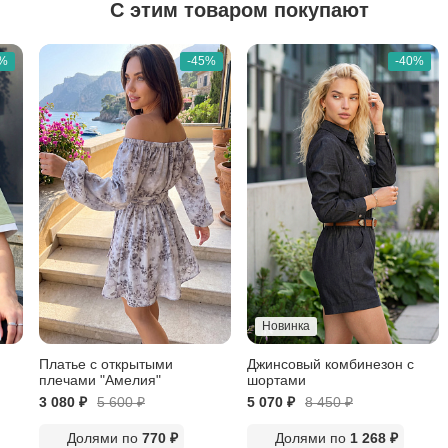
С этим товаром покупают
5%
-45%
-40%
Новинка
Платье c открытыми
Джинсовый комбинезон с
плечами "Амелия"
шортами
3 080 ₽
5 600
₽
5 070 ₽
8 450
₽
Долями по
770 ₽
Долями по
1 268 ₽