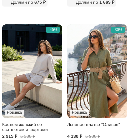
Долями по
675 ₽
Долями по
1 669 ₽
-45%
-30%
Новинка
Новинка
Костюм женский со
Льняное платье "Оливия"
свитшотом и шортами
2 915 ₽
5 300
₽
4 130 ₽
5 900
₽