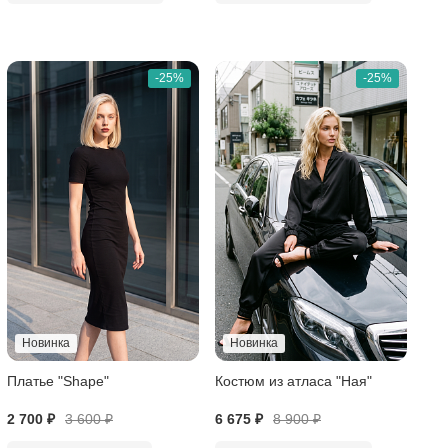
-25%
-25%
Новинка
Новинка
Платье "Shape"
Костюм из атласа "Ная"
2 700 ₽
3 600
₽
6 675 ₽
8 900
₽