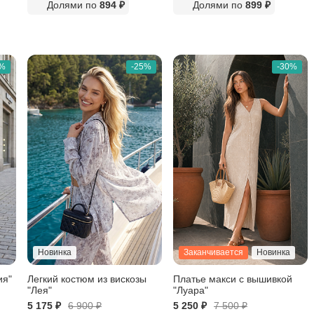
Долями по
894 ₽
Долями по
899 ₽
5%
-25%
-30%
Новинка
Заканчивается
Новинка
ия"
Легкий костюм из вискозы
Платье макси с вышивкой
"Лея"
"Луара"
5 175 ₽
6 900
₽
5 250 ₽
7 500
₽