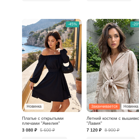
-45%
-2
Новинка
Заканчивается
Новинка
Платье c открытыми
Летний костюм с вышивк
плечами "Амелия"
"Лавия"
3 080 ₽
5 600
₽
7 120 ₽
8 900
₽