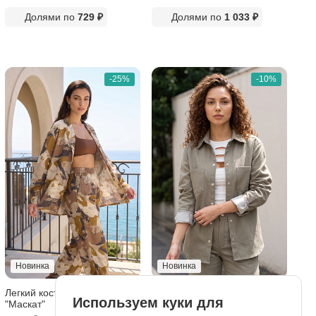
Долями по
729 ₽
Долями по
1 033 ₽
-25%
-10%
Новинка
Новинка
Легкий костюм из вискозы
Рубашка из легкой джинсы
Используем куки для
"Маскат"