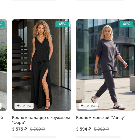
0%
-45%
-40%
Новинка
Новинка
ой
Костюм палаццо с кружевом
Костюм женский "Vanity"
"Эйра"
3 575 ₽
6 500
₽
3 594 ₽
5 990
₽