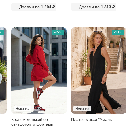
Долями по
1 294 ₽
Долями по
1 313 ₽
0%
-45%
-40%
Новинка
Новинка
Костюм женский со
Платье макси "Амаль"
свитшотом и шортами