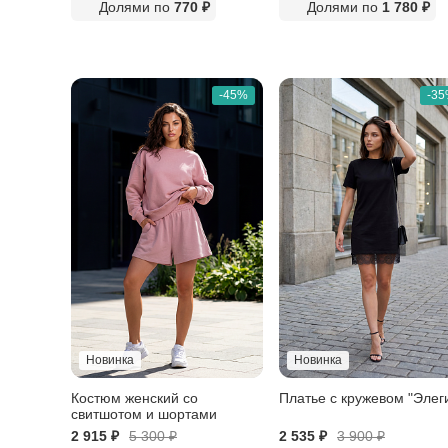
Долями по
770 ₽
Долями по
1 780 ₽
-45%
-3
Новинка
Новинка
Костюм женский со
Платье с кружевом "Элег
свитшотом и шортами
2 915 ₽
5 300
₽
2 535 ₽
3 900
₽