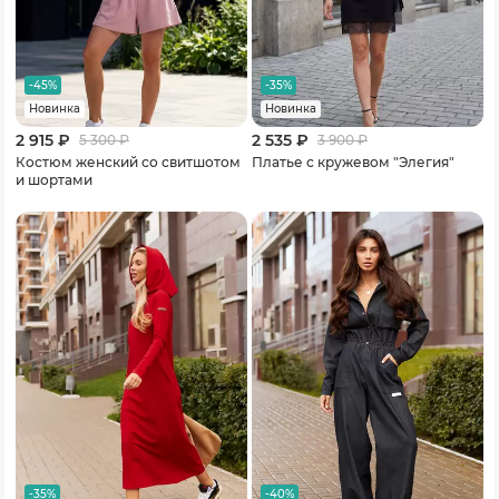
-45%
-35%
Новинка
Новинка
2 915 ₽
2 535 ₽
5 300
₽
3 900
₽
Костюм женский со свитшотом
Платье с кружевом "Элегия"
и шортами
-35%
-40%