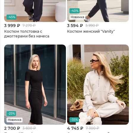
-40%
-45%
Новинка
3 999 ₽
3 594 ₽
7 270
₽
5 990
₽
Костюм толстовка с
Костюм женский "Vanity"
джоггерами без начеса
-25%
-35%
Новинка
2 700 ₽
4 745 ₽
3 600
₽
7 300
₽