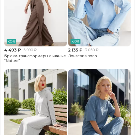
-25%
-30%
4 493 ₽
2 135 ₽
5 990
₽
3 050
₽
Брюки-трансформеры льняные
Лонгслив поло
"Nature"