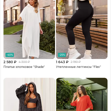
-40%
-25%
2 580 ₽
1 643 ₽
4 300
₽
2 190
₽
Платье хлопковое "Shade"
Утепленные леггинсы "Flex"