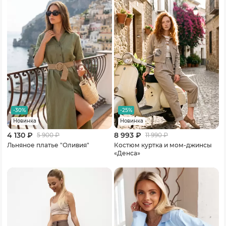
-30%
-25%
Новинка
Новинка
4 130 ₽
8 993 ₽
5 900
₽
11 990
₽
Льняное платье "Оливия"
Костюм куртка и мом-джинсы
«Денса»