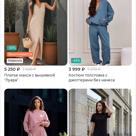
-30%
Заканчивается
-45%
Новинка
5 250 ₽
3 999 ₽
7 500
₽
7 270
₽
Платье макси с вышивкой
Костюм толстовка с
"Луара"
джоггерами без начеса