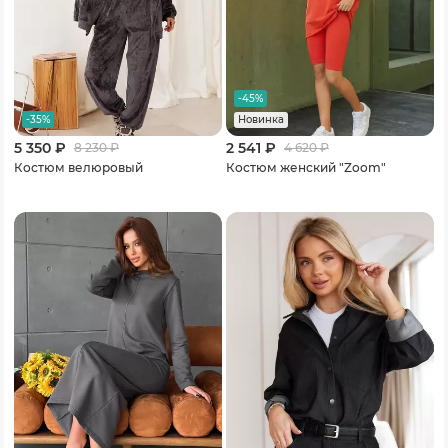
-45%
-35%
Новинка
5 350 ₽
2 541 ₽
8 230
₽
4 620
₽
Костюм велюровый
Костюм женский "Zoom"