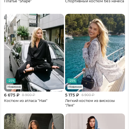
Платье "Shape"
Спортивный костюм без начеса
-25%
-25%
Новинка
Новинка
6 675 ₽
5 175 ₽
8 900
₽
6 900
₽
Костюм из атласа "Ная"
Легкий костюм из вискозы
"Лея"