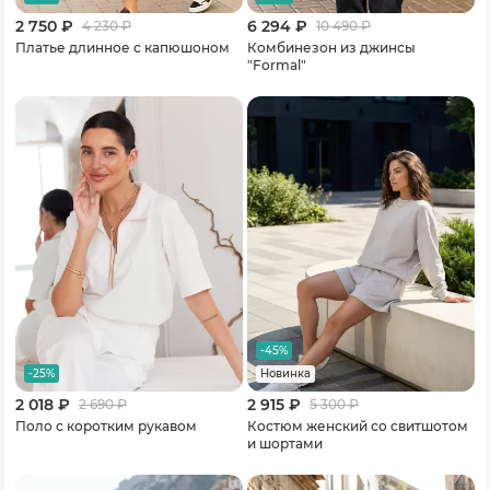
2 750 ₽
6 294 ₽
4 230
₽
10 490
₽
Платье длинное с капюшоном
Комбинезон из джинсы
"Formal"
-45%
-25%
Новинка
2 018 ₽
2 915 ₽
2 690
₽
5 300
₽
Поло с коротким рукавом
Костюм женский со свитшотом
и шортами