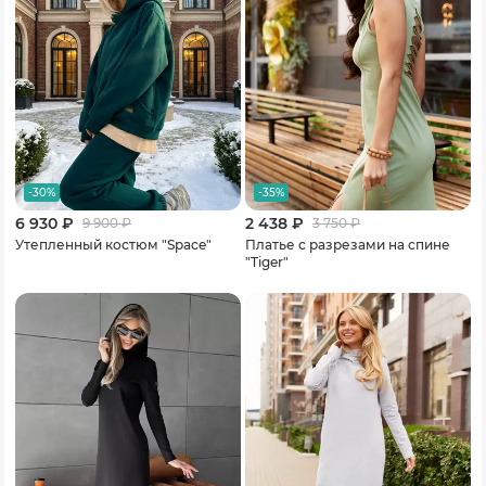
-30%
-35%
6 930 ₽
2 438 ₽
9 900
₽
3 750
₽
Утепленный костюм "Space"
Платье с разрезами на спине
"Tiger"