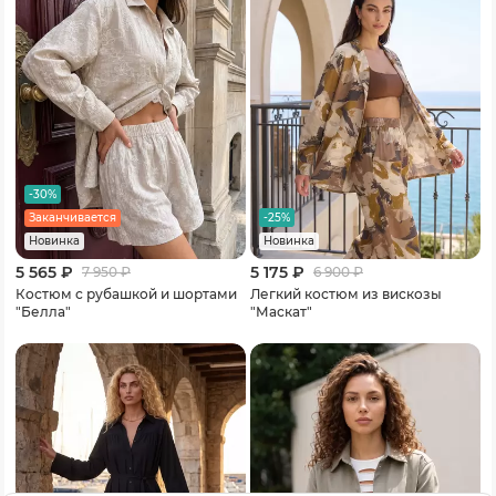
-30%
-25%
Заканчивается
Новинка
Новинка
5 565 ₽
5 175 ₽
7 950
₽
6 900
₽
Костюм с рубашкой и шортами
Легкий костюм из вискозы
"Белла"
"Маскат"