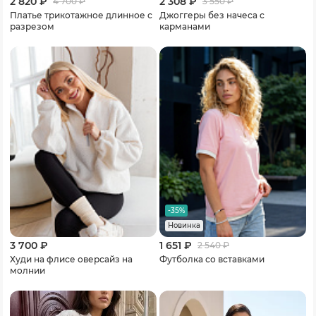
2 820 ₽
2 308 ₽
4 700
₽
3 550
₽
Платье трикотажное длинное с
Джоггеры без начеса с
разрезом
карманами
-35%
Новинка
3 700 ₽
1 651 ₽
2 540
₽
Худи на флисе оверсайз на
Футболка со вставками
молнии