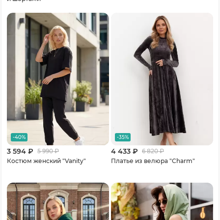
-40%
-35%
3 594 ₽
4 433 ₽
5 990
₽
6 820
₽
Костюм женский "Vanity"
Платье из велюра "Charm"