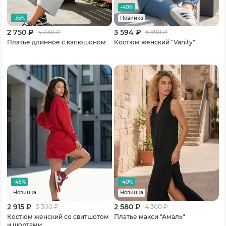
-40%
-35%
Новинка
2 750 ₽
3 594 ₽
4 230
₽
5 990
₽
Платье длинное с капюшоном
Костюм женский "Vanity"
-45%
-40%
Новинка
Новинка
2 915 ₽
2 580 ₽
5 300
₽
4 300
₽
Костюм женский со свитшотом
Платье макси "Амаль"
и шортами