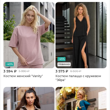
-45%
-40%
Новинка
3 594 ₽
3 575 ₽
5 990
₽
6 500
₽
Костюм женский "Vanity"
Костюм палаццо с кружевом
"Эйра"