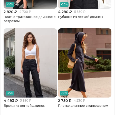
-40%
-20%
2 820 ₽
4 280 ₽
4 700
₽
5 350
₽
Платье трикотажное длинное с
Рубашка из легкой джинсы
разрезом
-25%
-35%
4 493 ₽
2 750 ₽
5 990
₽
4 230
₽
Брюки из легкой джинсы
Платье длинное с капюшоном