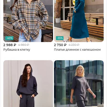
-40%
-35%
2 988 ₽
2 750 ₽
4 980
₽
4 230
₽
Рубашка в клетку
Платье длинное с капюшоном