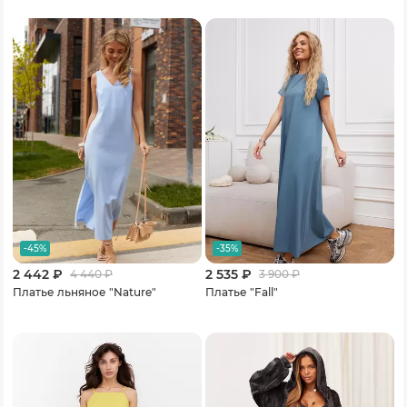
-45%
-35%
2 442 ₽
2 535 ₽
4 440
₽
3 900
₽
Платье льняное "Nature"
Платье "Fall"