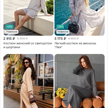
-45%
-25%
Новинка
Новинка
2 915 ₽
5 175 ₽
5 300
₽
6 900
₽
Костюм женский со свитшотом
Легкий костюм из вискозы
и шортами
"Лея"