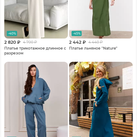
-40%
-45%
2 820 ₽
2 442 ₽
4 700
₽
4 440
₽
Платье трикотажное длинное с
Платье льняное "Nature"
разрезом