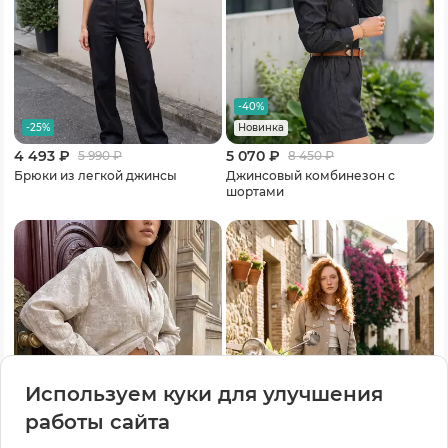
-40%
-25%
Новинка
4 493 ₽
5 070 ₽
5 990
₽
8 450
₽
Брюки из легкой джинсы
Джинсовый комбинезон с
шортами
Используем куки для улучшения
работы сайта
-30%