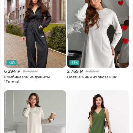
-40%
-35%
6 294 ₽
2 769 ₽
10 490
₽
4 260
₽
Комбинезон из джинсы
Платье мини из экозамши
"Formal"