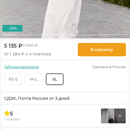
-35%
5 135 ₽
7 900 ₽
В корзину
от 1 284 ₽ х 4 платежа
Таблица размеров
Сделано в России
XS-S
M-L
XL
СДЭК, Почта России от 3 дней
5
1+
1 оценка