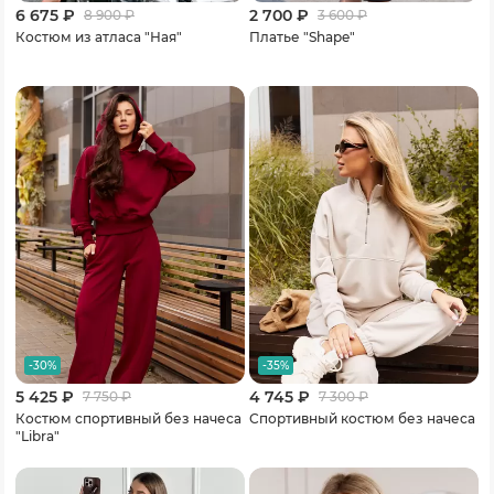
6 675 ₽
2 700 ₽
8 900
₽
3 600
₽
Костюм из атласа "Ная"
Платье "Shape"
-30%
-35%
5 425 ₽
4 745 ₽
7 750
₽
7 300
₽
Костюм спортивный без начеса
Спортивный костюм без начеса
"Libra"