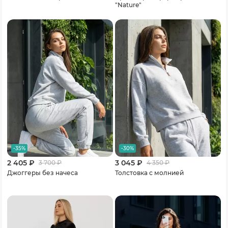
"Nature"
-35%
-30%
2 405 ₽
3 045 ₽
3 700
₽
4 350
₽
Джоггеры без начеса
Толстовка с молнией