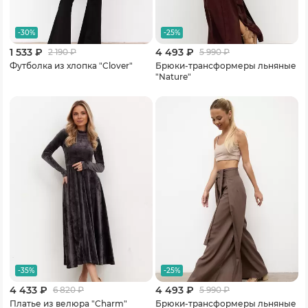
-30%
-25%
1 533 ₽
4 493 ₽
2 190
₽
5 990
₽
Футболка из хлопка "Clover"
Брюки-трансформеры льняные
"Nature"
-35%
-25%
4 433 ₽
4 493 ₽
6 820
₽
5 990
₽
Платье из велюра "Charm"
Брюки-трансформеры льняные