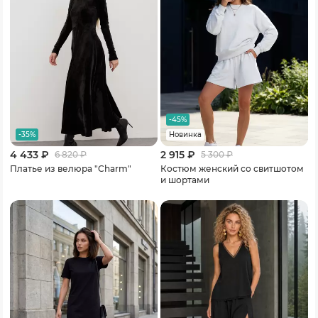
-45%
-35%
Новинка
4 433 ₽
2 915 ₽
6 820
₽
5 300
₽
Платье из велюра "Charm"
Костюм женский со свитшотом
и шортами