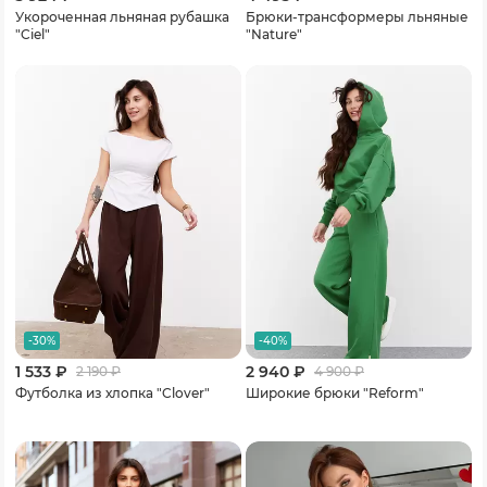
Укороченная льняная рубашка
Брюки-трансформеры льняные
"Ciel"
"Nature"
-30%
-40%
1 533 ₽
2 940 ₽
2 190
₽
4 900
₽
Футболка из хлопка "Clover"
Широкие брюки "Reform"