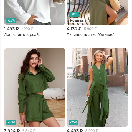
-30%
-25%
Новинка
1 493 ₽
4 130 ₽
1 990
₽
5 900
₽
Лонгслив оверсайз
Льняное платье "Оливия"
-40%
-25%
3 924 ₽
4 493 ₽
6 540
₽
5 990
₽