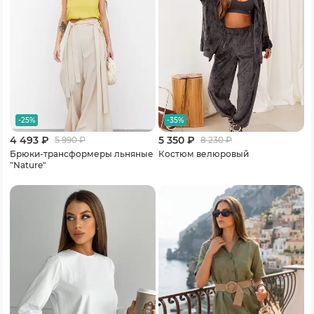
-25%
-35%
4 493 ₽
5 350 ₽
5 990
₽
8 230
₽
Брюки-трансформеры льняные
Костюм велюровый
"Nature"