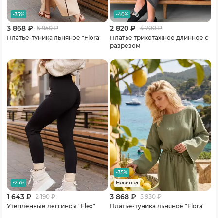
-35%
-40%
3 868 ₽
2 820 ₽
5 950
₽
4 700
₽
Платье-туника льняное "Flora"
Платье трикотажное длинное с
разрезом
-35%
-25%
Новинка
1 643 ₽
3 868 ₽
2 190
₽
5 950
₽
Утепленные леггинсы "Flex"
Платье-туника льняное "Flora"