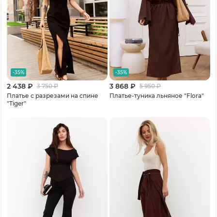
-35%
-35%
2 438 ₽
3 868 ₽
3 750
₽
5 950
₽
Платье с разрезами на спине
Платье-туника льняное "Flora"
"Tiger"