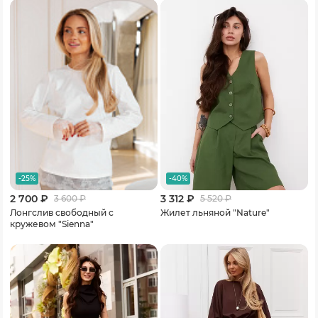
-25%
-40%
2 700 ₽
3 312 ₽
3 600
₽
5 520
₽
Лонгслив свободный с
Жилет льняной "Nature"
кружевом "Sienna"