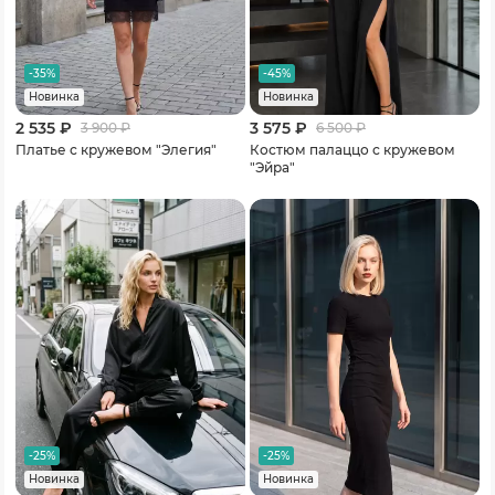
-35%
-45%
Новинка
Новинка
2 535 ₽
3 575 ₽
3 900
₽
6 500
₽
Платье с кружевом "Элегия"
Костюм палаццо с кружевом
"Эйра"
-25%
-25%
Новинка
Новинка