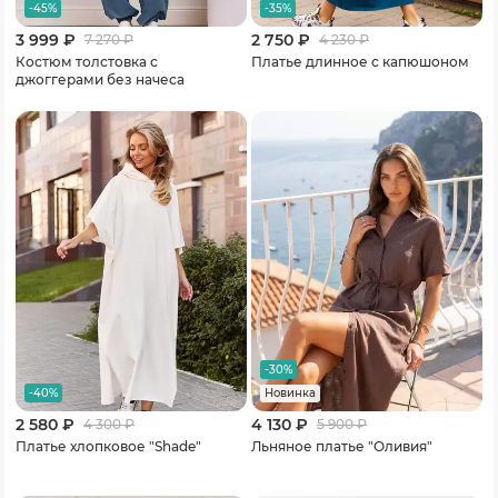
-45%
-35%
3 999 ₽
2 750 ₽
7 270
₽
4 230
₽
Костюм толстовка с
Платье длинное с капюшоном
джоггерами без начеса
-30%
-40%
Новинка
2 580 ₽
4 130 ₽
4 300
₽
5 900
₽
Платье хлопковое "Shade"
Льняное платье "Оливия"