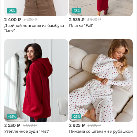
-25%
-35%
2 400 ₽
2 535 ₽
3 200
₽
3 900
₽
Двойной лонгслив из бамбука
Платье "Fall"
"Line"
-45%
-25%
2 530 ₽
2 925 ₽
4 600
₽
3 900
₽
Утеплённое худи "Mist"
Пижама со штанами и рубашкой