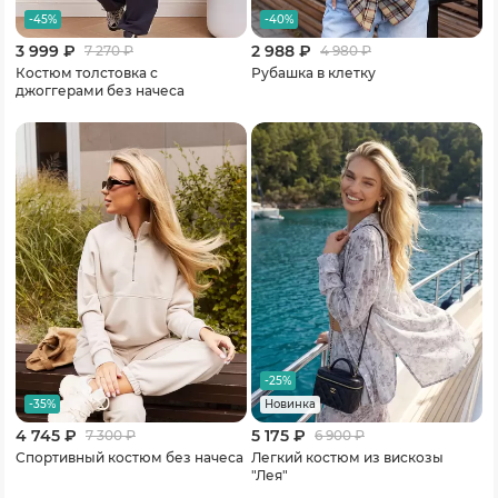
-45%
-40%
3 999 ₽
2 988 ₽
7 270
₽
4 980
₽
Костюм толстовка с
Рубашка в клетку
джоггерами без начеса
-25%
-35%
Новинка
4 745 ₽
5 175 ₽
7 300
₽
6 900
₽
Спортивный костюм без начеса
Легкий костюм из вискозы
"Лея"