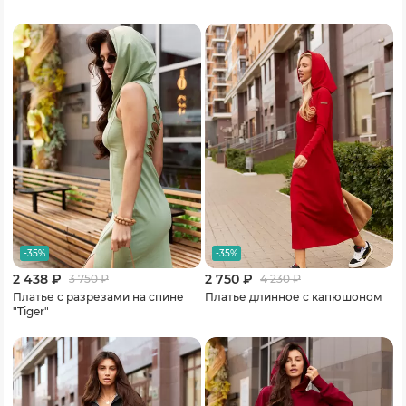
-35%
-35%
2 438 ₽
2 750 ₽
3 750
₽
4 230
₽
Платье с разрезами на спине
Платье длинное с капюшоном
"Tiger"