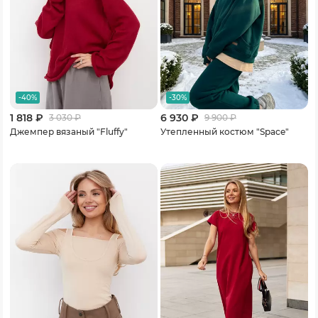
-40%
-30%
1 818 ₽
6 930 ₽
3 030
₽
9 900
₽
Джемпер вязаный "Fluffy"
Утепленный костюм "Space"