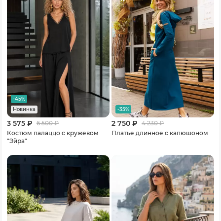
-45%
-35%
Новинка
3 575 ₽
2 750 ₽
6 500
₽
4 230
₽
Костюм палаццо с кружевом
Платье длинное с капюшоном
"Эйра"