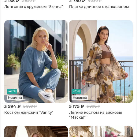
2 138 ₽
2 750 ₽
2 850
₽
4 230
₽
Лонгслив с кружевом "Sienna"
Платье длинное с капюшоном
-40%
-25%
Новинка
Новинка
3 594 ₽
5 175 ₽
5 990
₽
6 900
₽
Костюм женский "Vanity"
Легкий костюм из вискозы
"Маскат"