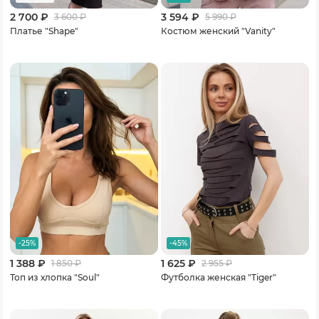
2 700 ₽
3 594 ₽
3 600
₽
5 990
₽
Платье "Shape"
Костюм женский "Vanity"
-25%
-45%
1 388 ₽
1 625 ₽
1 850
₽
2 955
₽
Топ из хлопка "Soul"
Футболка женская "Tiger"