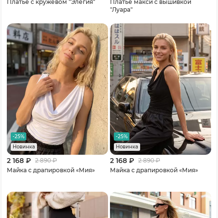
Платье с кружевом "Элегия"
Платье макси с вышивкой
"Луара"
-25%
-25%
Новинка
Новинка
2 168 ₽
2 168 ₽
2 890
₽
2 890
₽
Майка с драпировкой «Мия»
Майка с драпировкой «Мия»