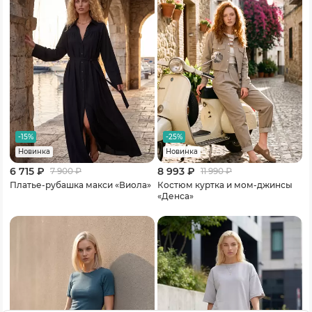
-15%
-25%
Новинка
Новинка
6 715 ₽
8 993 ₽
7 900
₽
11 990
₽
Платье-рубашка макси «Виола»
Костюм куртка и мом-джинсы
«Денса»