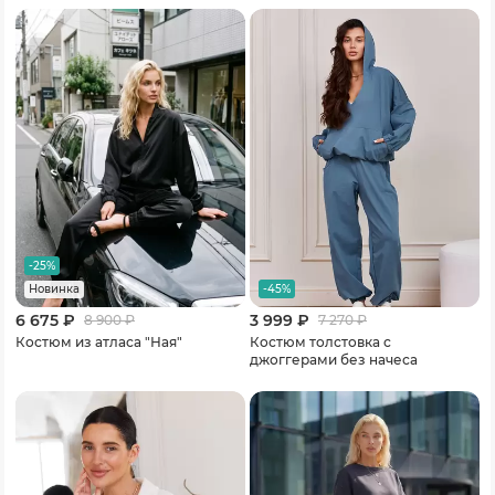
-25%
-45%
Новинка
6 675 ₽
3 999 ₽
8 900
₽
7 270
₽
Костюм из атласа "Ная"
Костюм толстовка с
джоггерами без начеса