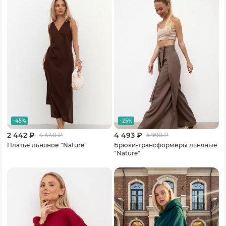
-45%
-25%
2 442 ₽
4 493 ₽
4 440
₽
5 990
₽
Платье льняное "Nature"
Брюки-трансформеры льняные
"Nature"