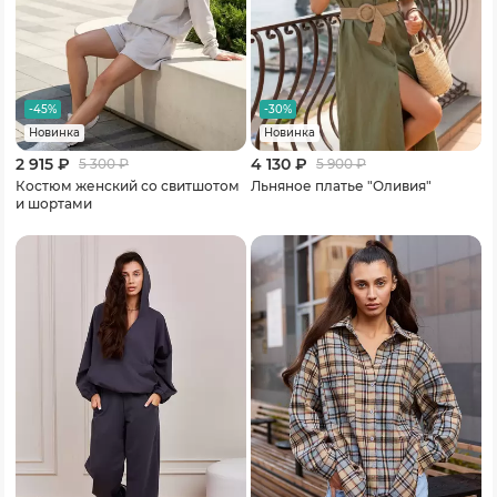
-45%
-30%
Новинка
Новинка
2 915 ₽
4 130 ₽
5 300
₽
5 900
₽
Костюм женский со свитшотом
Льняное платье "Оливия"
и шортами