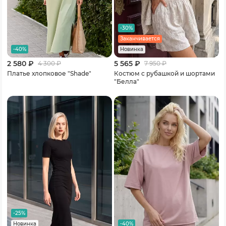
-30%
Заканчивается
-40%
Новинка
2 580 ₽
5 565 ₽
4 300
₽
7 950
₽
Платье хлопковое "Shade"
Костюм с рубашкой и шортами
"Белла"
-25%
-40%
Новинка