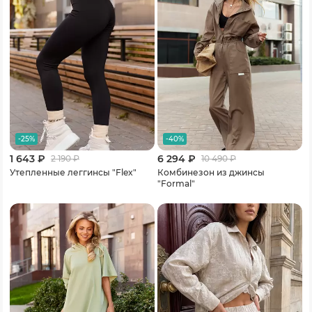
-25%
-40%
1 643 ₽
6 294 ₽
2 190
₽
10 490
₽
Утепленные леггинсы "Flex"
Комбинезон из джинсы
"Formal"