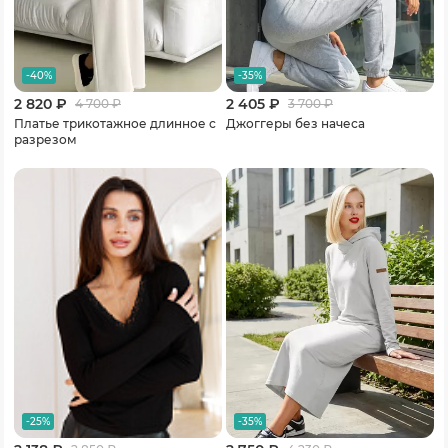
-40%
-35%
2 820 ₽
2 405 ₽
4 700
₽
3 700
₽
Платье трикотажное длинное с
Джоггеры без начеса
разрезом
-25%
-35%