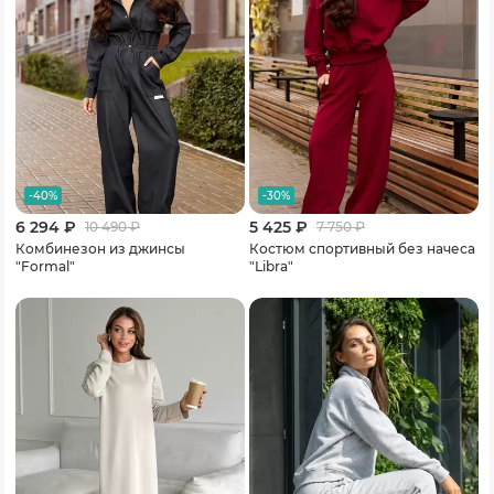
-40%
-30%
6 294 ₽
5 425 ₽
10 490
₽
7 750
₽
Комбинезон из джинсы
Костюм спортивный без начеса
"Formal"
"Libra"