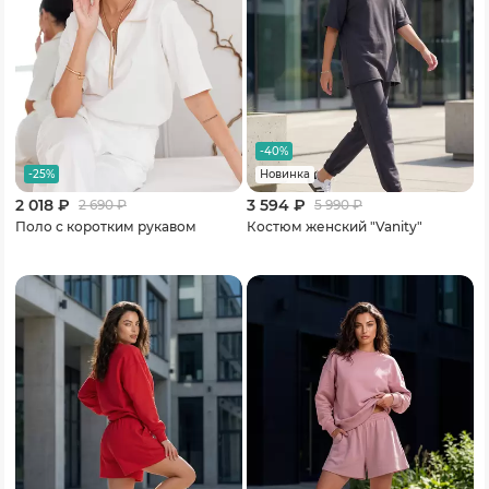
-40%
-25%
Новинка
2 018 ₽
3 594 ₽
2 690
₽
5 990
₽
Поло с коротким рукавом
Костюм женский "Vanity"