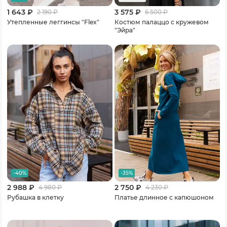
1 643 ₽
3 575 ₽
2 190
₽
6 500
₽
Утепленные леггинсы "Flex"
Костюм палаццо с кружевом
"Эйра"
-40%
-35%
2 988 ₽
2 750 ₽
4 980
₽
4 230
₽
Рубашка в клетку
Платье длинное с капюшоном