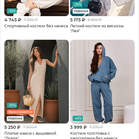
-25%
-35%
Новинка
4 745 ₽
5 175 ₽
7 300
₽
6 900
₽
Спортивный костюм без начеса
Легкий костюм из вискозы
"Лея"
-30%
Заканчивается
-45%
Новинка
5 250 ₽
3 999 ₽
7 500
₽
7 270
₽
Платье макси с вышивкой
Костюм толстовка с
"Луара"
джоггерами без начеса