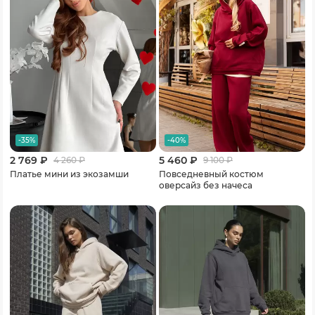
-35%
-40%
2 769 ₽
5 460 ₽
4 260
₽
9 100
₽
Платье мини из экозамши
Повседневный костюм
оверсайз без начеса