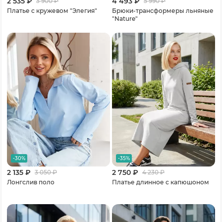
2 535 ₽
4 493 ₽
3 900
₽
5 990
₽
Платье с кружевом "Элегия"
Брюки-трансформеры льняные
"Nature"
-30%
-35%
2 135 ₽
2 750 ₽
3 050
₽
4 230
₽
Лонгслив поло
Платье длинное с капюшоном