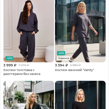
-40%
-45%
Новинка
3 999 ₽
3 594 ₽
7 270
₽
5 990
₽
Костюм толстовка с
Костюм женский "Vanity"
джоггерами без начеса