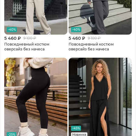
-40%
-40%
5 460 ₽
5 460 ₽
9 100
₽
9 100
₽
Повседневный костюм
Повседневный костюм
оверсайз без начеса
оверсайз без начеса
-45%
-25%
Новинка