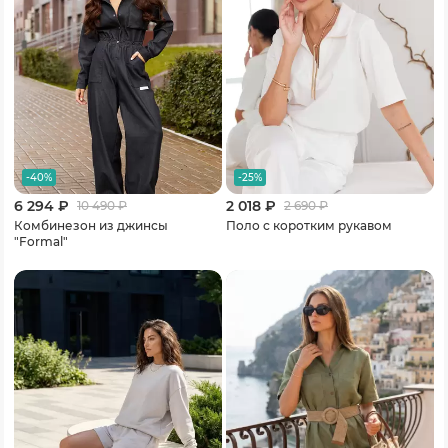
-40%
-25%
6 294 ₽
2 018 ₽
10 490
₽
2 690
₽
Комбинезон из джинсы
Поло с коротким рукавом
"Formal"