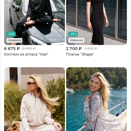
-25%
-25%
Новинка
Новинка
6 675 ₽
2 700 ₽
8 900
₽
3 600
₽
Костюм из атласа "Ная"
Платье "Shape"