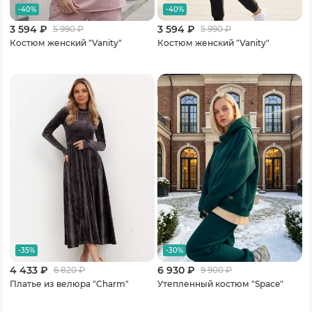
-40%
-40%
3 594 ₽
3 594 ₽
5 990
₽
5 990
₽
Костюм женский "Vanity"
Костюм женский "Vanity"
-35%
-30%
4 433 ₽
6 930 ₽
6 820
₽
9 900
₽
Платье из велюра "Charm"
Утепленный костюм "Space"