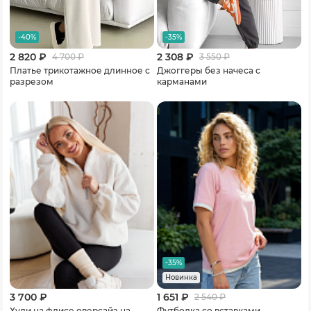
-40%
-35%
2 820 ₽
2 308 ₽
4 700
₽
3 550
₽
Платье трикотажное длинное с
Джоггеры без начеса с
разрезом
карманами
-35%
Новинка
3 700 ₽
1 651 ₽
2 540
₽
Худи на флисе оверсайз на
Футболка со вставками