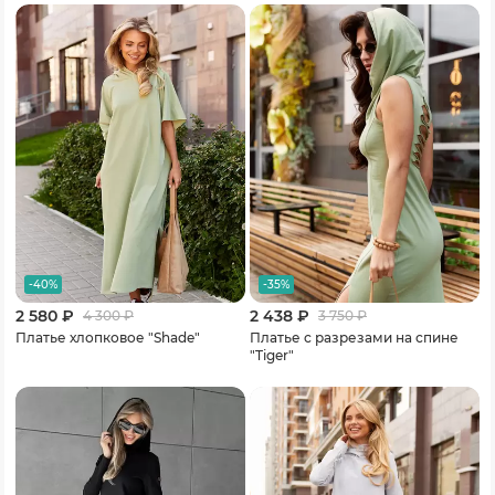
-40%
-35%
2 580 ₽
2 438 ₽
4 300
₽
3 750
₽
Платье хлопковое "Shade"
Платье с разрезами на спине
"Tiger"