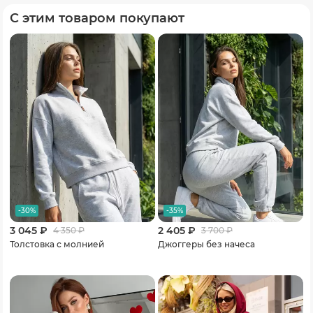
С этим товаром покупают
-30%
-35%
3 045 ₽
2 405 ₽
4 350
₽
3 700
₽
Толстовка с молнией
Джоггеры без начеса