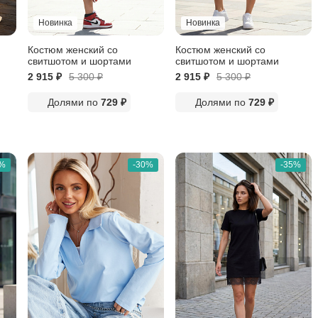
Новинка
Новинка
Костюм женский со
Костюм женский со
свитшотом и шортами
свитшотом и шортами
2 915 ₽
5 300
₽
2 915 ₽
5 300
₽
Долями по
729 ₽
Долями по
729 ₽
0%
-30%
-35%