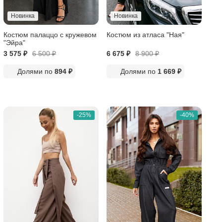
Новинка
Новинка
Костюм палаццо с кружевом
Костюм из атласа "Ная"
"Эйра"
3 575 ₽
6 500
₽
6 675 ₽
8 900
₽
Долями по
894 ₽
Долями по
1 669 ₽
-25%
-40%