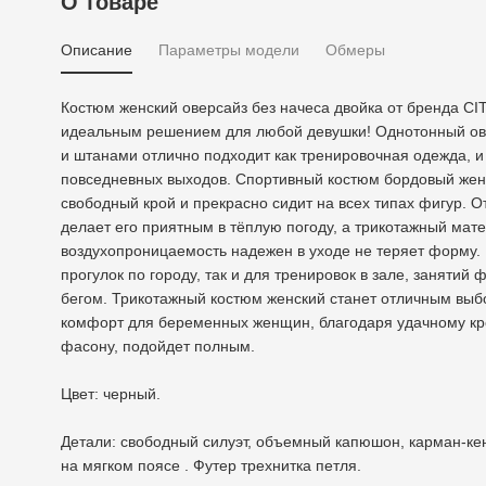
О товаре
Описание
Параметры модели
Обмеры
Костюм женский оверсайз без начеса двойка от бренда CI
идеальным решением для любой девушки! Однотонный ове
и штанами отлично подходит как тренировочная одежда, и
повседневных выходов. Спортивный костюм бордовый жен
свободный крой и прекрасно сидит на всех типах фигур. О
делает его приятным в тёплую погоду, а трикотажный мат
воздухопроницаемость надежен в уходе не теряет форму. 
прогулок по городу, так и для тренировок в зале, занятий
бегом. Трикотажный костюм женский станет отличным выб
комфорт для беременных женщин, благодаря удачному кр
фасону, подойдет полным.
Цвет: черный.
Детали: свободный силуэт, объемный капюшон, карман-ке
на мягком поясе . Футер трехнитка петля.