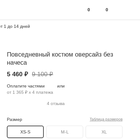
0
0
т 1 до 14 дней
Повседневный костюм оверсайз без
начеса
5 460 ₽
9 100 ₽
Оплатите частями
или
от 1 365 ₽ х 4 платежа
4 отзыва
Размер
Таблица размеров
XS-S
M-L
XL