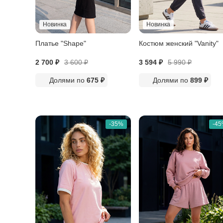
Новинка
Новинка
Платье "Shape"
Костюм женский "Vanity"
2 700 ₽
3 600
₽
3 594 ₽
5 990
₽
Долями по
675 ₽
Долями по
899 ₽
-35%
-4