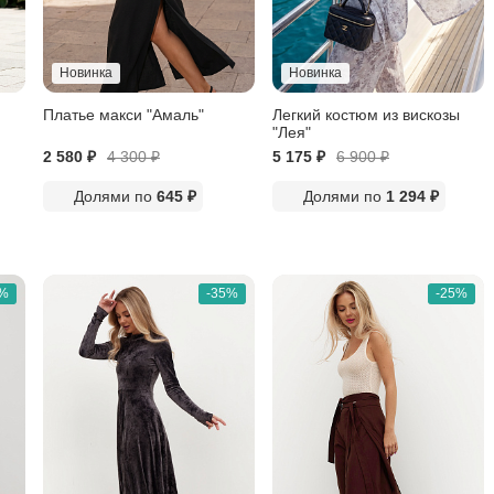
Новинка
Новинка
Платье макси "Амаль"
Легкий костюм из вискозы
"Лея"
2 580 ₽
4 300
₽
5 175 ₽
6 900
₽
Долями по
645 ₽
Долями по
1 294 ₽
5%
-35%
-25%