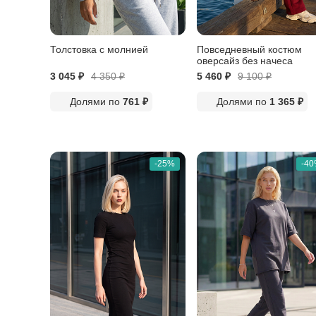
Толстовка с молнией
Повседневный костюм
оверсайз без начеса
3 045 ₽
4 350
₽
5 460 ₽
9 100
₽
Долями по
761 ₽
Долями по
1 365 ₽
-25%
-4