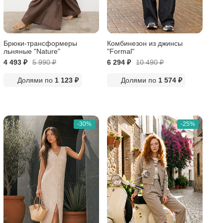
Брюки-трансформеры
Комбинезон из джинсы
льняные "Nature"
"Formal"
4 493 ₽
5 990
₽
6 294 ₽
10 490
₽
Долями по
1 123 ₽
Долями по
1 574 ₽
-30%
-25%