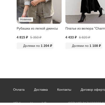
Новинка
Рубашка из легкой джинсы
Платье из велюра "Charm
4 815 ₽
5 350
₽
4 433 ₽
6 820
₽
Долями по
1 204 ₽
Долями по
1 108 ₽
Оплата
Доставка
Контакты
Договор оферт
ИП Казаев Николай Владимирович ОГРНИП 31716900004