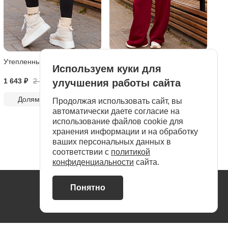
Утепленные леггинсы "Flex"
Костюм спортивный без
Используем куки для
начеса "Libra"
1 643 ₽
2 190
₽
5 425 ₽
7 750
₽
улучшения работы сайта
Долями по
411 ₽
Долями по
1 356 ₽
Продолжая использовать сайт, вы
автоматически даете согласие на
использование файлов cookie для
хранения информации и на обработку
ваших персональных данных в
соответствии с
политикой
конфиденциальности
сайта.
Понятно