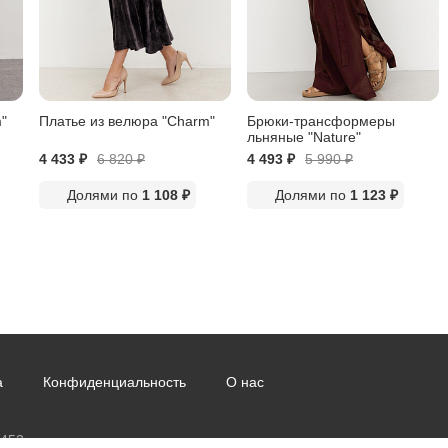
"
Платье из велюра "Charm"
Брюки-трансформеры
льняные "Nature"
4 433 ₽
6 820
₽
4 493 ₽
5 990
₽
Долями по
1 108 ₽
Долями по
1 123 ₽
а
Конфиденциальность
О нас
5452