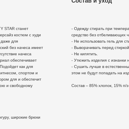
Состав и уход
TY STAR станет
- Одежду стирать при темпер
рсайз костюм с худи
средство без отбеливающих ч
 даже для
- Не использовать гель для с
ский без начеса имеет
- Выворачивать перед стиркой
тсутствие начеса
- Не кипятить.
ериал обеспечивает
- Утюжить изделия с изнанки 
Подойдет как для
- Сушить лучше в естественн
 фитнесом, спортом и
этом не будут попадать на из
ором для и обеспечит
ою и свободному
Состав – 85% хлопок, 15% п/э
нгуру, широкие брюки