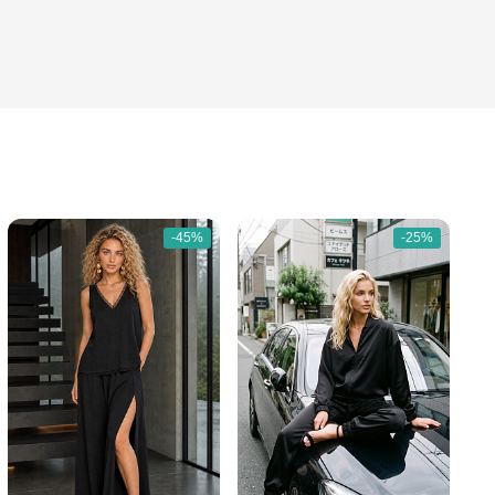
-45%
-25%