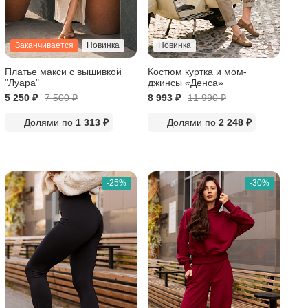
Заканчивается
Новинка
Новинка
Платье макси с вышивкой
Костюм куртка и мом-
"Луара"
джинсы «Денса»
5 250 ₽
7 500
₽
8 993 ₽
11 990
₽
Долями по
1 313 ₽
Долями по
2 248 ₽
-25%
-30%