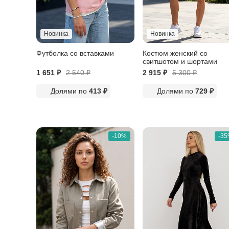
Новинка
Новинка
Футболка со вставками
Костюм женский со
свитшотом и шортами
1 651 ₽
2 540
₽
2 915 ₽
5 300
₽
Долями по
413 ₽
Долями по
729 ₽
-10%
-3