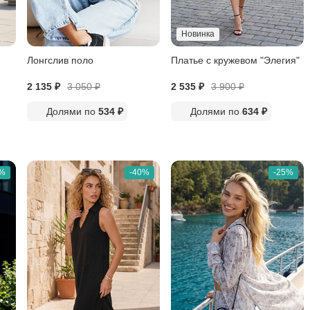
Новинка
Лонгслив поло
Платье с кружевом "Элегия"
2 135 ₽
3 050
₽
2 535 ₽
3 900
₽
Долями по
534 ₽
Долями по
634 ₽
5%
-40%
-25%