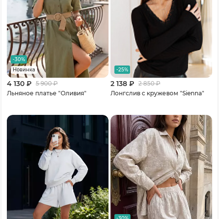
-30%
-25%
Новинка
4 130 ₽
2 138 ₽
5 900
₽
2 850
₽
Льняное платье "Оливия"
Лонгслив с кружевом "Sienna"
-30%