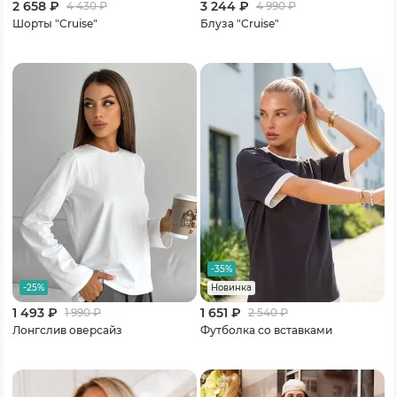
2 658 ₽
3 244 ₽
4 430
₽
4 990
₽
Шорты "Cruise"
Блуза "Cruise"
-35%
-25%
Новинка
1 493 ₽
1 651 ₽
1 990
₽
2 540
₽
Лонгслив оверсайз
Футболка со вставками