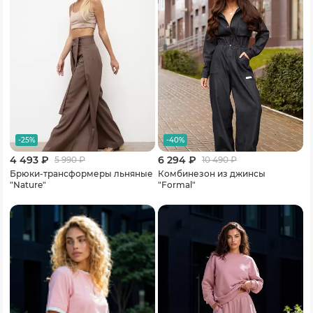
-25%
-40%
4 493 ₽
6 294 ₽
5 990
₽
10 490
₽
Брюки-трансформеры льняные
Комбинезон из джинсы
"Nature"
"Formal"