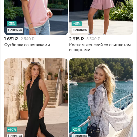
-35%
-45%
Новинка
Новинка
1 651 ₽
2 915 ₽
2 540
₽
5 300
₽
Футболка со вставками
Костюм женский со свитшотом
и шортами
-40%
-25%
Новинка
Новинка