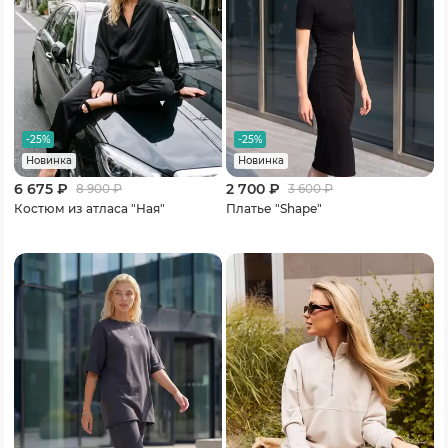
-25%
-25%
Новинка
Новинка
6 675 ₽
2 700 ₽
8 900
₽
3 600
₽
Костюм из атласа "Ная"
Платье "Shape"