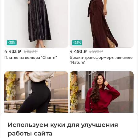
-35%
-25%
4 433 ₽
4 493 ₽
6 820
₽
5 990
₽
Платье из велюра "Charm"
Брюки-трансформеры льняные
"Nature"
Используем куки для улучшения
работы сайта