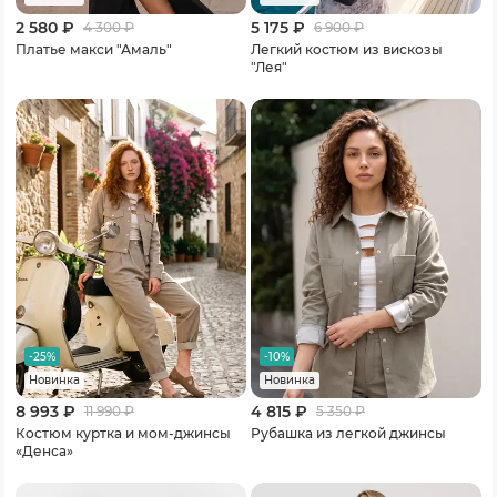
2 580 ₽
5 175 ₽
4 300
₽
6 900
₽
Платье макси "Амаль"
Легкий костюм из вискозы
"Лея"
-25%
-10%
Новинка
Новинка
8 993 ₽
4 815 ₽
11 990
₽
5 350
₽
Костюм куртка и мом-джинсы
Рубашка из легкой джинсы
«Денса»