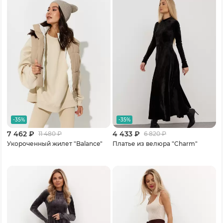
-35%
-35%
7 462 ₽
4 433 ₽
11 480
₽
6 820
₽
Укороченный жилет "Balance"
Платье из велюра "Charm"