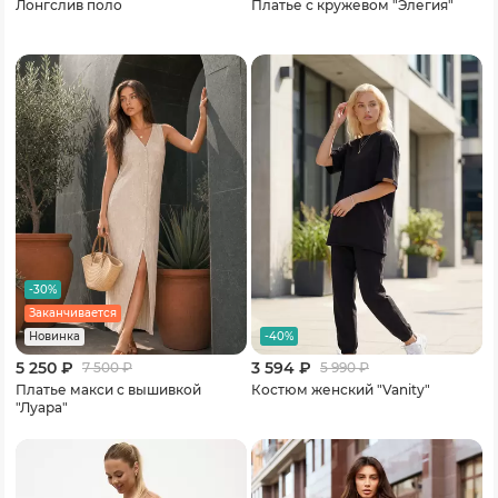
Лонгслив поло
Платье с кружевом "Элегия"
-30%
Заканчивается
-40%
Новинка
5 250 ₽
3 594 ₽
7 500
₽
5 990
₽
Платье макси с вышивкой
Костюм женский "Vanity"
"Луара"