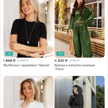
-25%
-25%
1 868 ₽
4 620 ₽
2 490
₽
6 160
₽
Футболка с кружевом "Sienna"
Брюки о-силуэта льняные
"Flora"