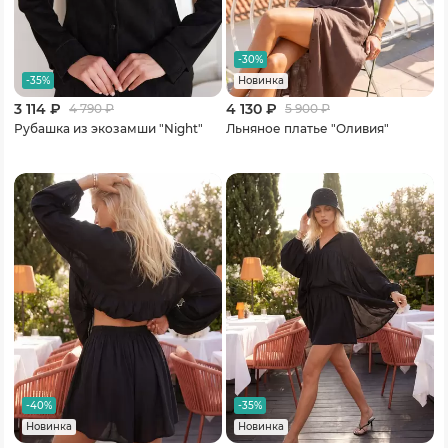
-30%
-35%
Новинка
3 114 ₽
4 130 ₽
4 790
₽
5 900
₽
Рубашка из экозамши "Night"
Льняное платье "Оливия"
-40%
-35%
Новинка
Новинка