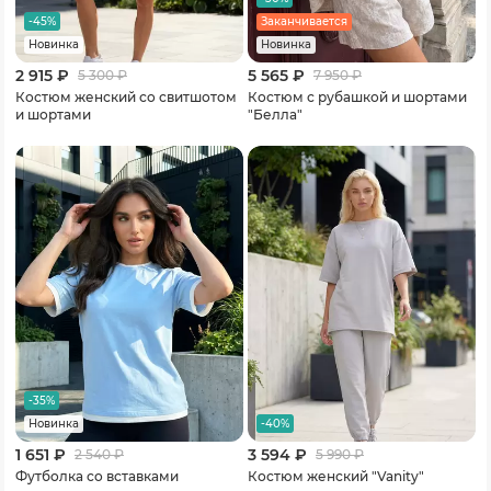
-45%
Заканчивается
Новинка
Новинка
2 915 ₽
5 565 ₽
5 300
₽
7 950
₽
Костюм женский со свитшотом
Костюм с рубашкой и шортами
и шортами
"Белла"
-35%
-40%
Новинка
1 651 ₽
3 594 ₽
2 540
₽
5 990
₽
Футболка со вставками
Костюм женский "Vanity"