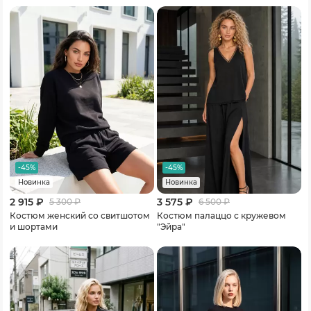
-45%
-45%
Новинка
Новинка
2 915 ₽
3 575 ₽
5 300
₽
6 500
₽
Костюм женский со свитшотом
Костюм палаццо с кружевом
и шортами
"Эйра"