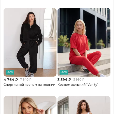
-40%
-40%
4 764 ₽
3 594 ₽
7 940
₽
5 990
₽
Спортивный костюм на молнии
Костюм женский "Vanity"