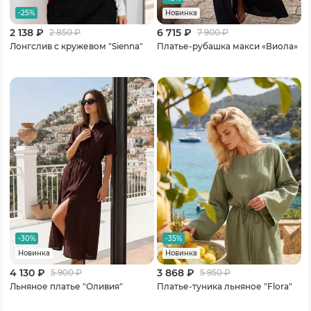
-25%
Новинка
2 138 ₽
6 715 ₽
2 850
₽
7 900
₽
Лонгслив с кружевом "Sienna"
Платье-рубашка макси «Виола»
-30%
-35%
Новинка
Новинка
4 130 ₽
3 868 ₽
5 900
₽
5 950
₽
Льняное платье "Оливия"
Платье-туника льняное "Flora"