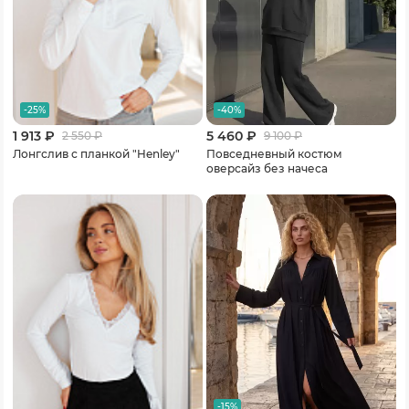
-25%
-40%
1 913 ₽
5 460 ₽
2 550
₽
9 100
₽
Лонгслив с планкой "Henley"
Повседневный костюм
оверсайз без начеса
-15%