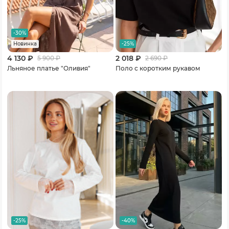
-30%
-25%
Новинка
4 130 ₽
2 018 ₽
5 900
₽
2 690
₽
Льняное платье "Оливия"
Поло с коротким рукавом
-25%
-40%