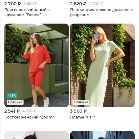
2 700 ₽
2 820 ₽
3 600
₽
4 700
₽
Лонгслив свободный с
Платье трикотажное длинное с
кружевом "Sienna"
разрезом
-45%
Новинка
Новинка
2 541 ₽
3 900 ₽
4 620
₽
Костюм женский "Zoom"
Платье "Fall"