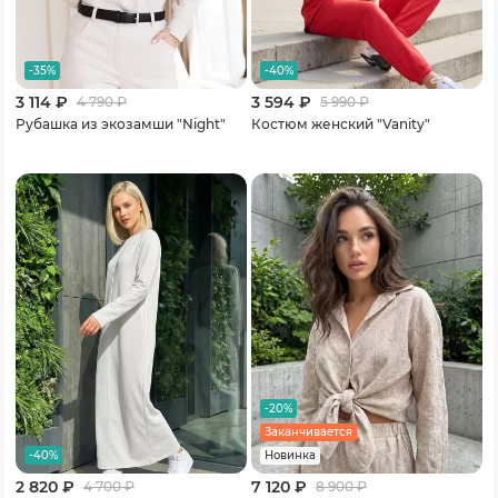
-35%
-40%
3 114 ₽
3 594 ₽
4 790
₽
5 990
₽
Рубашка из экозамши "Night"
Костюм женский "Vanity"
-20%
Заканчивается
-40%
Новинка
2 820 ₽
7 120 ₽
4 700
₽
8 900
₽