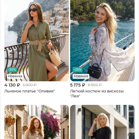
-30%
-25%
Новинка
Новинка
4 130 ₽
5 175 ₽
5 900
₽
6 900
₽
Льняное платье "Оливия"
Легкий костюм из вискозы
"Лея"