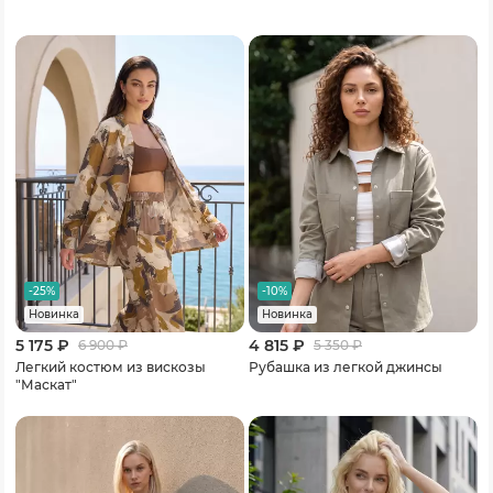
-25%
-10%
Новинка
Новинка
5 175 ₽
4 815 ₽
6 900
₽
5 350
₽
Легкий костюм из вискозы
Рубашка из легкой джинсы
"Маскат"