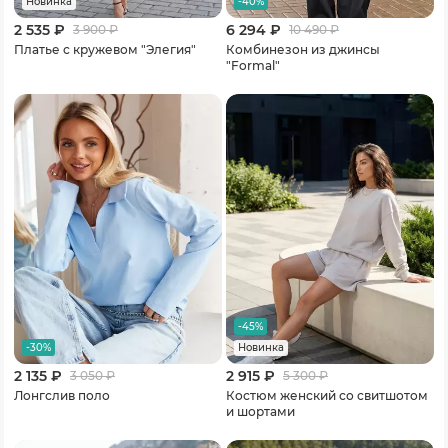
-40%
Новинка
2 535 ₽
6 294 ₽
3 900
₽
10 490
₽
Платье с кружевом "Элегия"
Комбинезон из джинсы
"Formal"
-45%
-30%
Новинка
2 135 ₽
2 915 ₽
3 050
₽
5 300
₽
Лонгслив поло
Костюм женский со свитшотом
и шортами