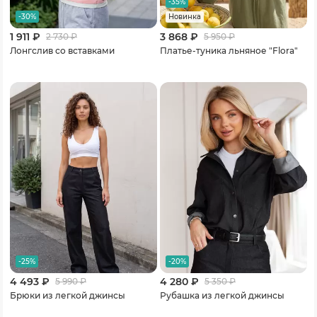
-35%
-30%
Новинка
1 911 ₽
3 868 ₽
2 730
₽
5 950
₽
Лонгслив со вставками
Платье-туника льняное "Flora"
-25%
-20%
4 493 ₽
4 280 ₽
5 990
₽
5 350
₽
Брюки из легкой джинсы
Рубашка из легкой джинсы