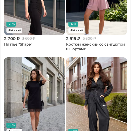
-25%
-45%
Новинка
Новинка
2 700 ₽
2 915 ₽
3 600
₽
5 300
₽
Платье "Shape"
Костюм женский со свитшотом
и шортами
-35%