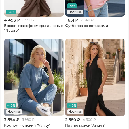
-35%
-25%
Новинка
4 493 ₽
1 651 ₽
5 990
₽
2 540
₽
Брюки-трансформеры льняные
Футболка со вставками
"Nature"
-40%
-40%
Новинка
Новинка
3 594 ₽
2 580 ₽
5 990
₽
4 300
₽
Костюм женский "Vanity"
Платье макси "Амаль"