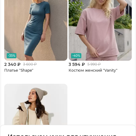
-35%
-40%
2 340 ₽
3 594 ₽
3 600
₽
5 990
₽
Платье "Shape"
Костюм женский "Vanity"