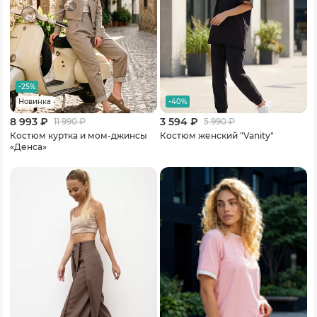
-25%
-40%
Новинка
8 993 ₽
3 594 ₽
11 990
₽
5 990
₽
Костюм куртка и мом-джинсы
Костюм женский "Vanity"
«Денса»