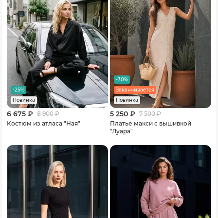
-30%
-25%
Заканчивается
Новинка
Новинка
6 675 ₽
5 250 ₽
8 900
₽
7 500
₽
Костюм из атласа "Ная"
Платье макси с вышивкой
"Луара"