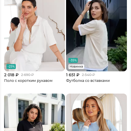
-35%
-25%
Новинка
2 018 ₽
1 651 ₽
2 690
₽
2 540
₽
Поло с коротким рукавом
Футболка со вставками