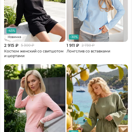
-45%
-30%
Новинка
2 915 ₽
1 911 ₽
5 300
₽
2 730
₽
Костюм женский со свитшотом
Лонгслив со вставками
и шортами