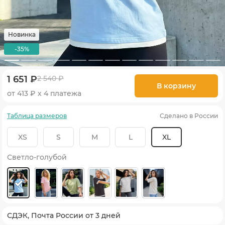
Новинка
-35%
1 651 ₽
2 540 ₽
В корзину
от 413 ₽ х 4 платежа
Таблица размеров
Сделано в России
XS
S
M
L
XL
Светло-голубой
СДЭК, Почта России от 3 дней