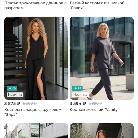
Платье трикотажное длинное с
Летний костюм с вышивкой
разрезом
"Лавия"
-45%
-40%
Новинка
Новинка
3 575 ₽
3 594 ₽
6 500
₽
5 990
₽
Костюм палаццо с кружевом
Костюм женский "Vanity"
"Эйра"