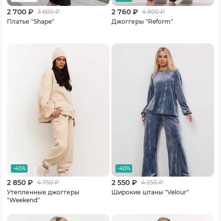
2 700 ₽
2 760 ₽
3 600
₽
4 600
₽
Платье "Shape"
Джоггеры "Reform"
-40%
-40%
2 850 ₽
2 550 ₽
4 750
₽
4 250
₽
Утепленные джоггеры
Широкие штаны "Velour"
"Weekend"