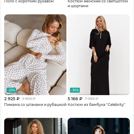
Поло с коротким рукавом
Костюм женский со свитшотом
и шортами
-25%
-30%
2 925 ₽
5 166 ₽
3 900
₽
7 380
₽
Пижама со штанами и рубашкой
Костюм из бамбука "Celebrity"