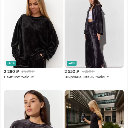
-40%
-40%
2 280 ₽
2 550 ₽
3 800
₽
4 250
₽
Свитшот "Velour"
Широкие штаны "Velour"