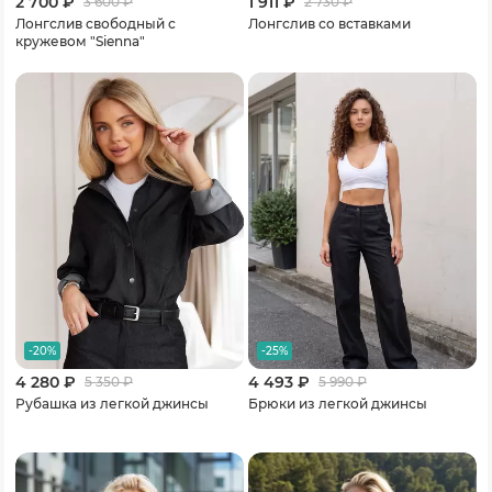
2 700 ₽
1 911 ₽
3 600
₽
2 730
₽
Лонгслив свободный с
Лонгслив со вставками
кружевом "Sienna"
-20%
-25%
4 280 ₽
4 493 ₽
5 350
₽
5 990
₽
Рубашка из легкой джинсы
Брюки из легкой джинсы