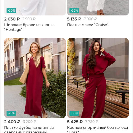
-30%
-35%
2 030 ₽
5 135 ₽
2 900
₽
7 900
₽
Широкие брюки из хлопка
Платье макси "Cruise"
"Heritage"
-25%
-30%
2 400 ₽
5 425 ₽
3 200
₽
7 750
₽
Платье футболка длинная
Костюм спортивный без начеса
оверсайз с разрезами
"Libra"