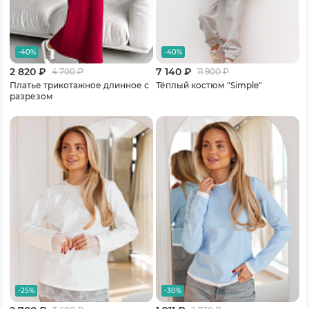
-40%
-40%
2 820 ₽
7 140 ₽
4 700
₽
11 900
₽
Платье трикотажное длинное с
Тёплый костюм "Simple"
разрезом
-25%
-30%