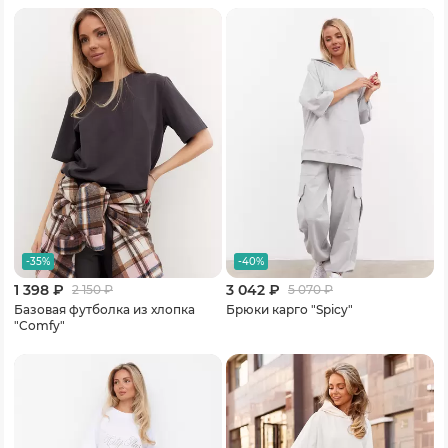
-35%
-40%
1 398 ₽
3 042 ₽
2 150
₽
5 070
₽
Базовая футболка из хлопка
Брюки карго "Spicy"
"Comfy"