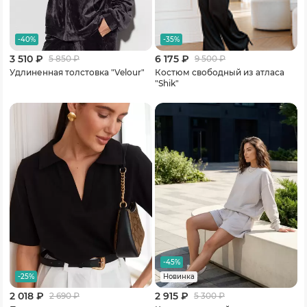
-40%
-35%
3 510 ₽
6 175 ₽
5 850
₽
9 500
₽
Удлиненная толстовка "Velour"
Костюм свободный из атласа
"Shik"
-45%
-25%
Новинка
2 018 ₽
2 915 ₽
2 690
₽
5 300
₽