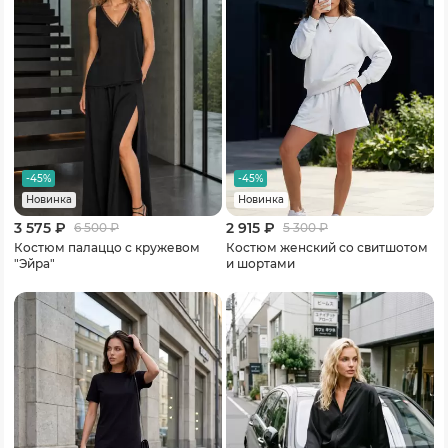
-45%
-45%
Новинка
Новинка
3 575 ₽
2 915 ₽
6 500
₽
5 300
₽
Костюм палаццо с кружевом
Костюм женский со свитшотом
"Эйра"
и шортами