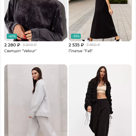
-40%
-35%
2 280 ₽
2 535 ₽
3 800
₽
3 900
₽
Свитшот "Velour"
Платье "Fall"