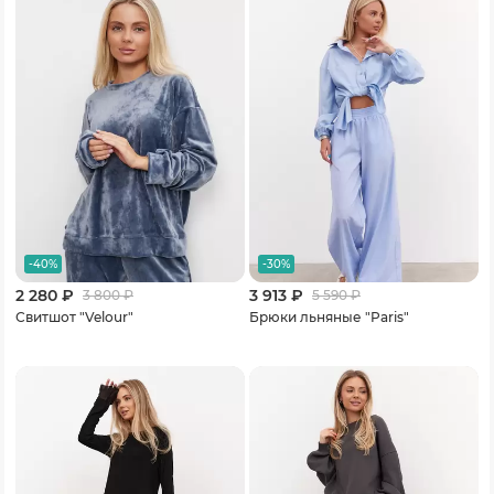
-40%
-30%
2 280 ₽
3 913 ₽
3 800
₽
5 590
₽
Свитшот "Velour"
Брюки льняные "Paris"