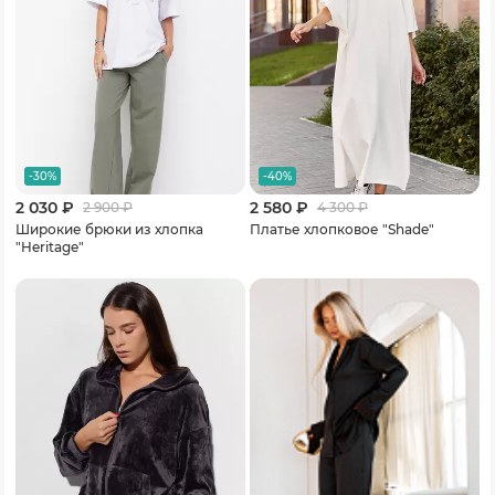
-30%
-40%
2 030 ₽
2 580 ₽
2 900
₽
4 300
₽
Широкие брюки из хлопка
Платье хлопковое "Shade"
"Heritage"