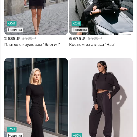
-35%
-25%
Новинка
Новинка
2 535 ₽
6 675 ₽
3 900
₽
8 900
₽
Платье с кружевом "Элегия"
Костюм из атласа "Ная"
-25%
-40%
Новинка