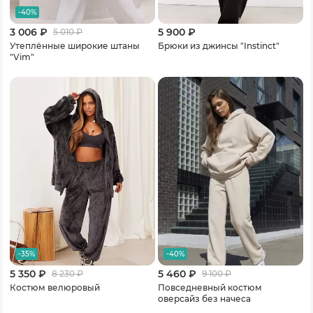
-40%
3 006 ₽
5 900 ₽
5 010
₽
Утеплённые широкие штаны
Брюки из джинсы "Instinct"
"Vim"
-35%
-40%
5 350 ₽
5 460 ₽
8 230
₽
9 100
₽
Костюм велюровый
Повседневный костюм
оверсайз без начеса