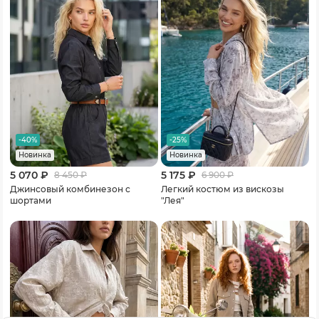
-40%
-25%
Новинка
Новинка
5 070 ₽
5 175 ₽
8 450
₽
6 900
₽
Джинсовый комбинезон с
Легкий костюм из вискозы
шортами
"Лея"