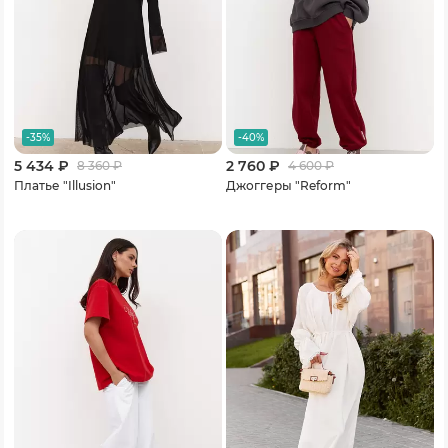
-35%
-40%
5 434 ₽
2 760 ₽
8 360
₽
4 600
₽
Платье "Illusion"
Джоггеры "Reform"