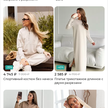
-35%
-45%
4 745 ₽
2 585 ₽
7 300
₽
4 700
₽
Спортивный костюм без начеса
Платье трикотажное длинное с
двумя разрезами