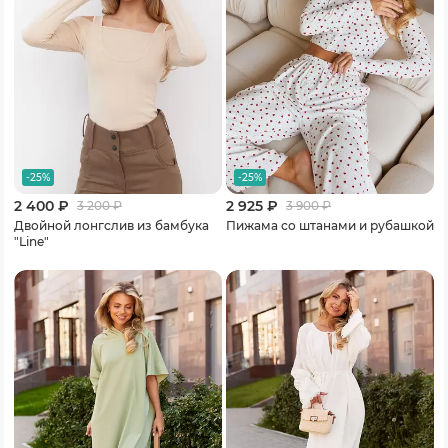
-25%
-25%
2 400 ₽
2 925 ₽
3 200
₽
3 900
₽
Двойной лонгслив из бамбука
Пижама со штанами и рубашкой
"Line"