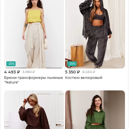
-25%
-35%
4 493 ₽
5 350 ₽
5 990
₽
8 230
₽
Брюки-трансформеры льняные
Костюм велюровый
"Nature"