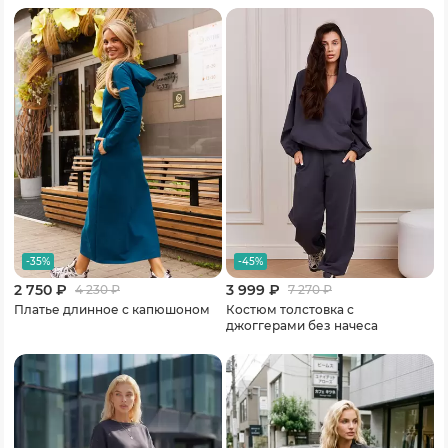
-35%
-45%
2 750 ₽
3 999 ₽
4 230
₽
7 270
₽
Платье длинное с капюшоном
Костюм толстовка с
джоггерами без начеса