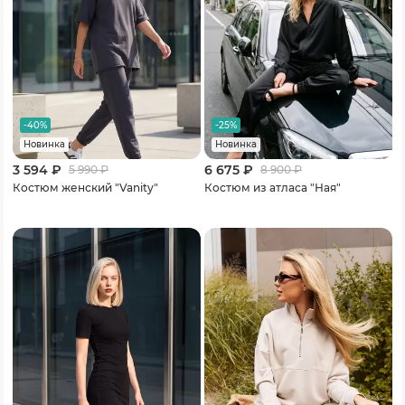
-40%
-25%
Новинка
Новинка
3 594 ₽
6 675 ₽
5 990
₽
8 900
₽
Костюм женский "Vanity"
Костюм из атласа "Ная"