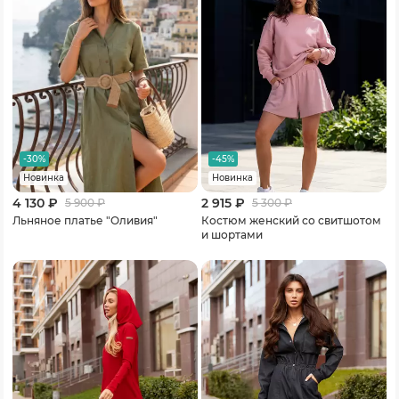
-30%
-45%
Новинка
Новинка
4 130 ₽
2 915 ₽
5 900
₽
5 300
₽
Льняное платье "Оливия"
Костюм женский со свитшотом
и шортами