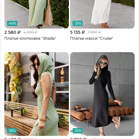
-40%
-35%
2 580 ₽
5 135 ₽
4 300
₽
7 900
₽
Платье хлопковое "Shade"
Платье макси "Cruise"
-35%
-35%