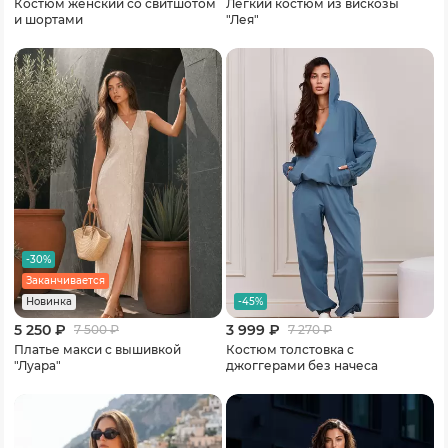
Костюм женский со свитшотом
Легкий костюм из вискозы
и шортами
"Лея"
-30%
Заканчивается
-45%
Новинка
5 250 ₽
3 999 ₽
7 500
₽
7 270
₽
Платье макси с вышивкой
Костюм толстовка с
"Луара"
джоггерами без начеса