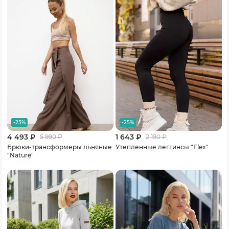
-25%
-25%
4 493 ₽
1 643 ₽
5 990
₽
2 190
₽
Брюки-трансформеры льняные
Утепленные леггинсы "Flex"
"Nature"