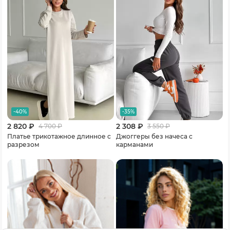
-40%
-35%
2 820 ₽
2 308 ₽
4 700
₽
3 550
₽
Платье трикотажное длинное с
Джоггеры без начеса с
разрезом
карманами