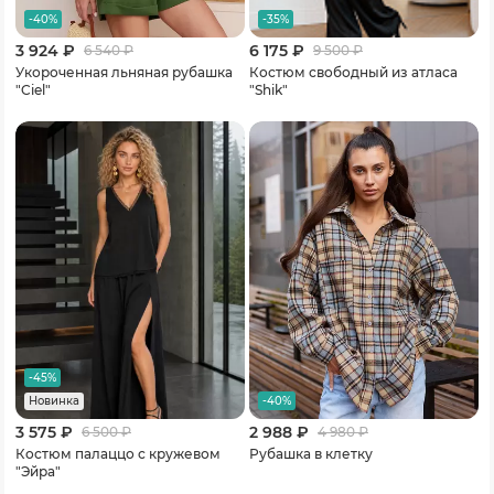
-40%
-35%
3 924 ₽
6 175 ₽
6 540
₽
9 500
₽
Укороченная льняная рубашка
Костюм свободный из атласа
"Ciel"
"Shik"
-45%
-40%
Новинка
3 575 ₽
2 988 ₽
6 500
₽
4 980
₽
Костюм палаццо с кружевом
Рубашка в клетку
"Эйра"