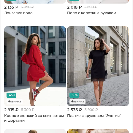
2 135 ₽
2 018 ₽
3 050
₽
2 690
₽
Лонгслив поло
Поло с коротким рукавом
-45%
-35%
Новинка
Новинка
2 915 ₽
2 535 ₽
5 300
₽
3 900
₽
Костюм женский со свитшотом
Платье с кружевом "Элегия"
и шортами