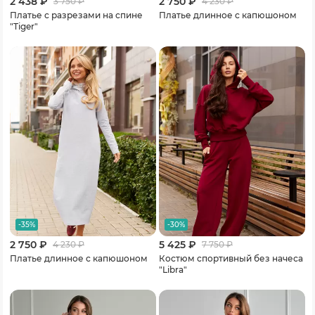
2 438 ₽
2 750 ₽
3 750
₽
4 230
₽
Платье с разрезами на спине
Платье длинное с капюшоном
"Tiger"
-35%
-30%
2 750 ₽
5 425 ₽
4 230
₽
7 750
₽
Платье длинное с капюшоном
Костюм спортивный без начеса
"Libra"