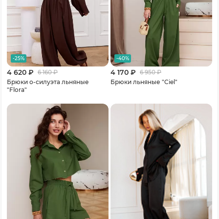
-25%
-40%
4 620 ₽
4 170 ₽
6 160
₽
6 950
₽
Брюки о-силуэта льняные
Брюки льняные "Ciel"
"Flora"