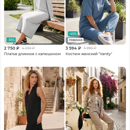
-40%
-35%
Новинка
2 750 ₽
3 594 ₽
4 230
₽
5 990
₽
Платье длинное с капюшоном
Костюм женский "Vanity"