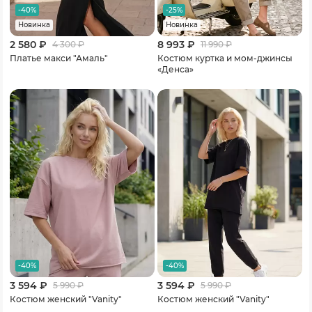
-40%
-25%
Новинка
Новинка
2 580 ₽
8 993 ₽
4 300
₽
11 990
₽
Платье макси "Амаль"
Костюм куртка и мом-джинсы
«Денса»
-40%
-40%
3 594 ₽
3 594 ₽
5 990
₽
5 990
₽
Костюм женский "Vanity"
Костюм женский "Vanity"