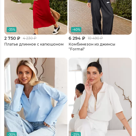
-35%
-40%
2 750 ₽
6 294 ₽
4 230
₽
10 490
₽
Платье длинное с капюшоном
Комбинезон из джинсы
"Formal"
-30%
-25%