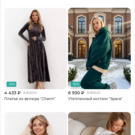
-35%
-30%
4 433 ₽
6 930 ₽
6 820
₽
9 900
₽
Платье из велюра "Charm"
Утепленный костюм "Space"