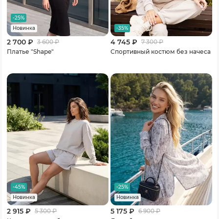
-25%
-35%
Новинка
2 700 ₽
4 745 ₽
3 600
₽
7 300
₽
Платье "Shape"
Спортивный костюм без начеса
-45%
-25%
Новинка
Новинка
2 915 ₽
5 175 ₽
5 300
₽
6 900
₽