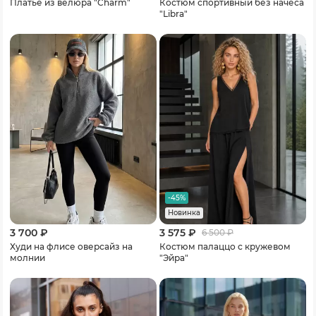
Платье из велюра "Charm"
Костюм спортивный без начеса
"Libra"
-45%
Новинка
3 700 ₽
3 575 ₽
6 500
₽
Худи на флисе оверсайз на
Костюм палаццо с кружевом
молнии
"Эйра"