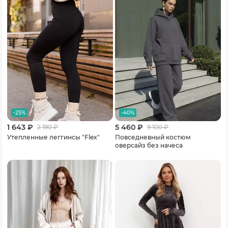
-25%
-40%
1 643 ₽
5 460 ₽
2 190
₽
9 100
₽
Утепленные леггинсы "Flex"
Повседневный костюм
оверсайз без начеса