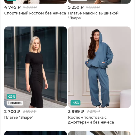
4 745 ₽
5 250 ₽
7 300
₽
7 500
₽
Спортивный костюм без начеса
Платье макси с вышивкой
"Луара"
-25%
-45%
Новинка
2 700 ₽
3 999 ₽
3 600
₽
7 270
₽
Платье "Shape"
Костюм толстовка с
джоггерами без начеса