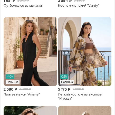
1 651 ₽
3 594 ₽
2 540
₽
5 990
₽
Футболка со вставками
Костюм женский "Vanity"
-40%
-25%
Новинка
Новинка
2 580 ₽
5 175 ₽
4 300
₽
6 900
₽
Платье макси "Амаль"
Легкий костюм из вискозы
"Маскат"