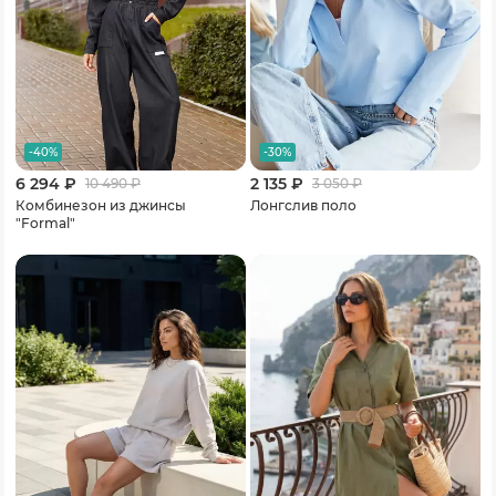
-40%
-30%
6 294 ₽
2 135 ₽
10 490
₽
3 050
₽
Комбинезон из джинсы
Лонгслив поло
"Formal"