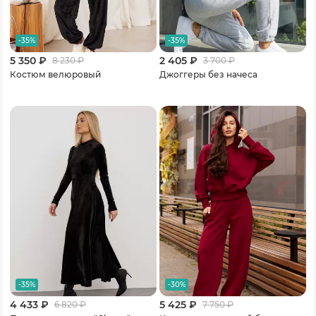
-35%
-35%
5 350 ₽
2 405 ₽
8 230
₽
3 700
₽
Костюм велюровый
Джоггеры без начеса
-35%
-30%
4 433 ₽
5 425 ₽
6 820
₽
7 750
₽