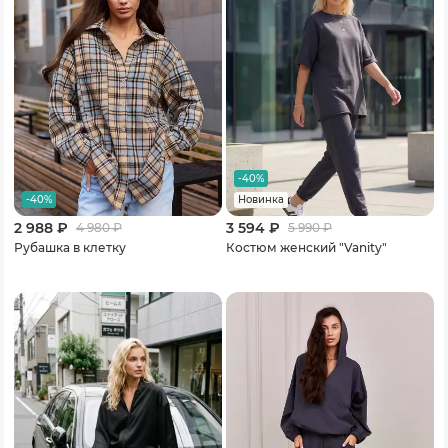
-40%
-40%
Новинка
2 988 ₽
3 594 ₽
4 980
₽
5 990
₽
Рубашка в клетку
Костюм женский "Vanity"