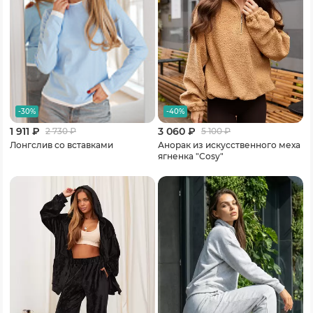
-30%
-40%
1 911 ₽
3 060 ₽
2 730
₽
5 100
₽
Лонгслив со вставками
Анорак из искусственного меха
ягненка "Cosy"