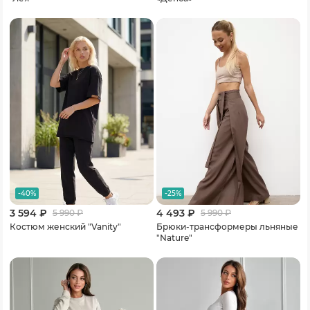
-40%
-25%
3 594 ₽
4 493 ₽
5 990
₽
5 990
₽
Костюм женский "Vanity"
Брюки-трансформеры льняные
"Nature"