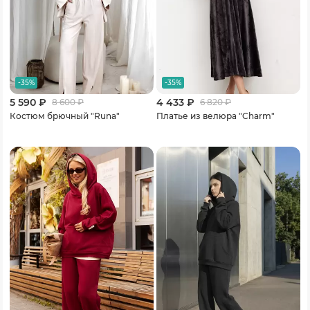
-35%
-35%
5 590 ₽
4 433 ₽
8 600
₽
6 820
₽
Костюм брючный "Runa"
Платье из велюра "Charm"