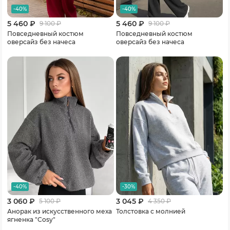
-40%
-40%
5 460 ₽
5 460 ₽
9 100
₽
9 100
₽
Повседневный костюм
Повседневный костюм
оверсайз без начеса
оверсайз без начеса
-40%
-30%
3 060 ₽
3 045 ₽
5 100
₽
4 350
₽
Анорак из искусственного меха
Толстовка с молнией
ягненка "Cosy"