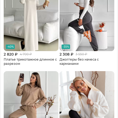
-40%
-35%
2 820 ₽
2 308 ₽
4 700
₽
3 550
₽
Платье трикотажное длинное с
Джоггеры без начеса с
разрезом
карманами