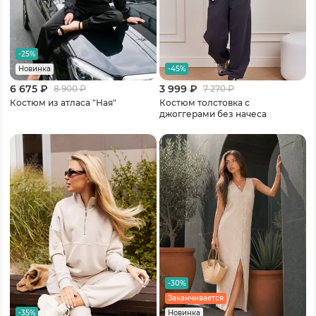
-25%
-45%
Новинка
6 675 ₽
3 999 ₽
8 900
₽
7 270
₽
Костюм из атласа "Ная"
Костюм толстовка с
джоггерами без начеса
-30%
Заканчивается
-35%
Новинка