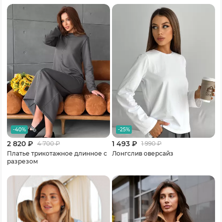
-40%
-25%
2 820 ₽
1 493 ₽
4 700
₽
1 990
₽
Платье трикотажное длинное с
Лонгслив оверсайз
разрезом