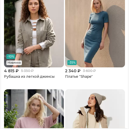
-10%
-35%
Новинка
4 815 ₽
2 340 ₽
5 350
₽
3 600
₽
Рубашка из легкой джинсы
Платье "Shape"