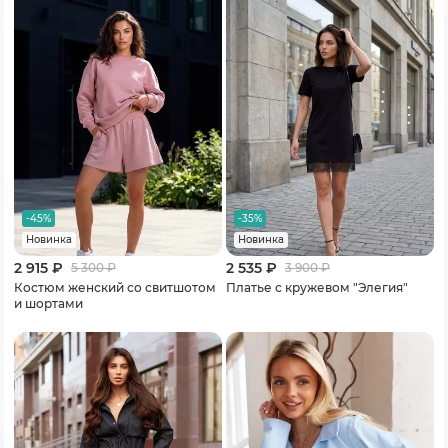
-45%
-35%
Новинка
Новинка
2 915 ₽
2 535 ₽
5 300
₽
3 900
₽
Костюм женский со свитшотом
Платье с кружевом "Элегия"
и шортами