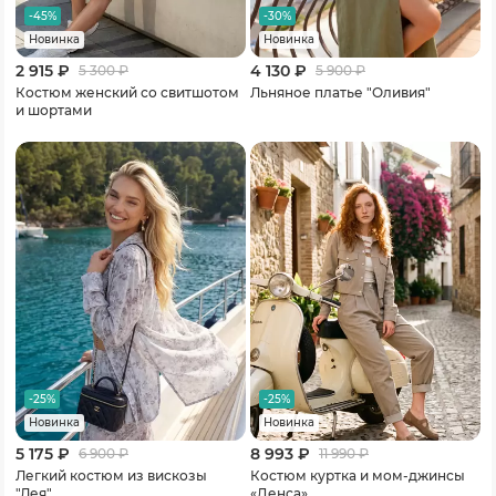
-45%
-30%
Новинка
Новинка
2 915 ₽
4 130 ₽
5 300
₽
5 900
₽
Костюм женский со свитшотом
Льняное платье "Оливия"
и шортами
-25%
-25%
Новинка
Новинка
5 175 ₽
8 993 ₽
6 900
₽
11 990
₽
Легкий костюм из вискозы
Костюм куртка и мом-джинсы
"Лея"
«Денса»