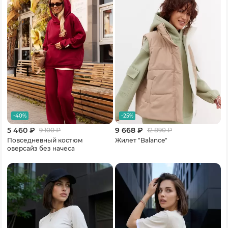
-40%
-25%
5 460 ₽
9 668 ₽
9 100
₽
12 890
₽
Повседневный костюм
Жилет "Balance"
оверсайз без начеса