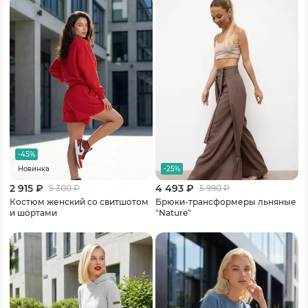
-45%
-25%
Новинка
2 915 ₽
4 493 ₽
5 300
₽
5 990
₽
Костюм женский со свитшотом
Брюки-трансформеры льняные
и шортами
"Nature"