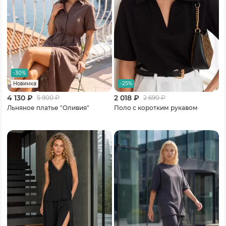
-30%
-25%
Новинка
4 130 ₽
2 018 ₽
5 900
₽
2 690
₽
Льняное платье "Оливия"
Поло с коротким рукавом