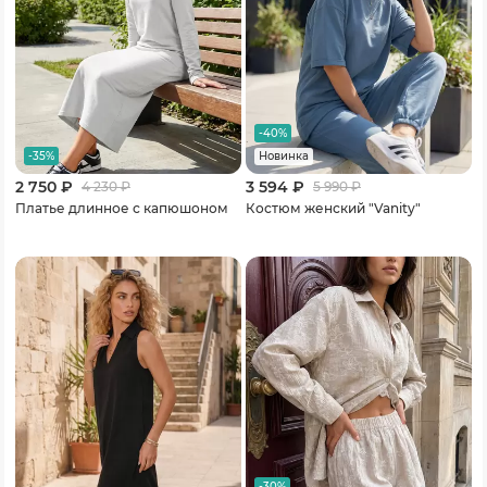
-40%
-35%
Новинка
2 750 ₽
3 594 ₽
4 230
₽
5 990
₽
Платье длинное с капюшоном
Костюм женский "Vanity"
-30%