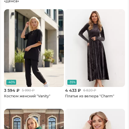
«Денса»
-40%
-35%
3 594 ₽
4 433 ₽
5 990
₽
6 820
₽
Костюм женский "Vanity"
Платье из велюра "Charm"