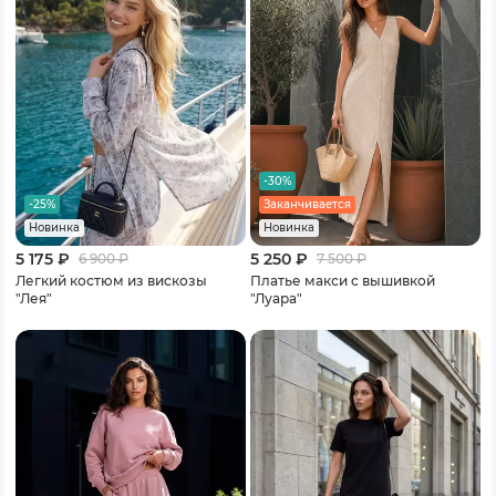
-30%
-25%
Заканчивается
Новинка
Новинка
5 175 ₽
5 250 ₽
6 900
₽
7 500
₽
Легкий костюм из вискозы
Платье макси с вышивкой
"Лея"
"Луара"