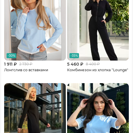
-30%
-35%
1 911 ₽
5 460 ₽
2 730
₽
8 400
₽
Лонгслив со вставками
Комбинезон из хлопка "Lounge"