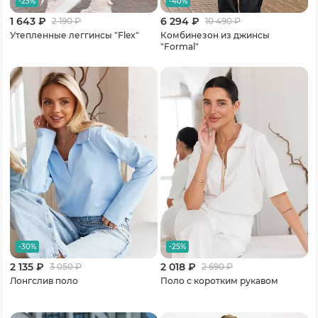
-25%
-40%
1 643 ₽
6 294 ₽
2 190
₽
10 490
₽
Утепленные леггинсы "Flex"
Комбинезон из джинсы
"Formal"
-30%
-25%
2 135 ₽
2 018 ₽
3 050
₽
2 690
₽
Лонгслив поло
Поло с коротким рукавом