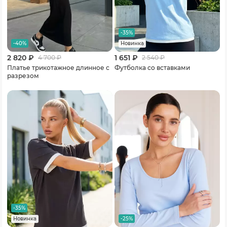
-35%
-40%
Новинка
2 820 ₽
1 651 ₽
4 700
₽
2 540
₽
Платье трикотажное длинное с
Футболка со вставками
разрезом
-35%
-25%
Новинка