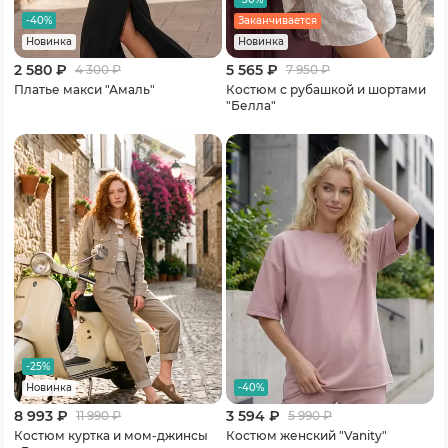
-40%
Заканчивается
Новинка
Новинка
2 580 ₽
5 565 ₽
4 300
₽
7 950
₽
Платье макси "Амаль"
Костюм с рубашкой и шортами
"Белла"
-25%
-40%
Новинка
8 993 ₽
3 594 ₽
11 990
₽
5 990
₽
Костюм куртка и мом-джинсы
Костюм женский "Vanity"