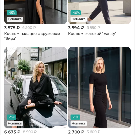
-45%
-40%
Новинка
Новинка
3 575 ₽
3 594 ₽
6 500
₽
5 990
₽
Костюм палаццо с кружевом
Костюм женский "Vanity"
"Эйра"
-25%
-25%
Новинка
Новинка
6 675 ₽
2 700 ₽
8 900
₽
3 600
₽