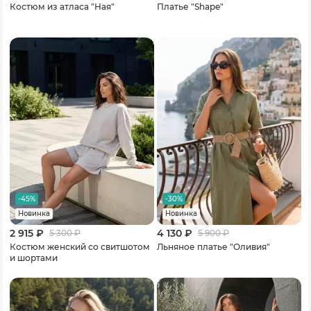
Костюм из атласа "Ная"
Платье "Shape"
-45%
-30%
Новинка
Новинка
2 915 ₽
4 130 ₽
5 300
₽
5 900
₽
Костюм женский со свитшотом
Льняное платье "Оливия"
и шортами