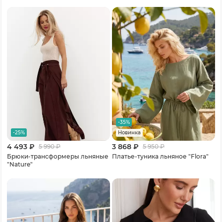
-35%
-25%
Новинка
4 493 ₽
3 868 ₽
5 990
₽
5 950
₽
Брюки-трансформеры льняные
Платье-туника льняное "Flora"
"Nature"