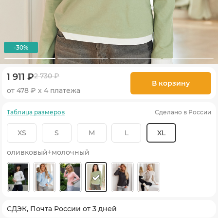
-30%
1 911 ₽
2 730 ₽
В корзину
от 478 ₽ х 4 платежа
Таблица размеров
Сделано в России
XS
S
M
L
XL
оливковый+молочный
СДЭК, Почта России от 3 дней