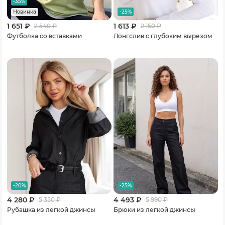
-35%
-25%
Новинка
1 651 ₽
1 613 ₽
2 540
₽
2 150
₽
Футболка со вставками
Лонгслив с глубоким вырезом
-20%
-25%
4 280 ₽
4 493 ₽
5 350
₽
5 990
₽
Рубашка из легкой джинсы
Брюки из легкой джинсы