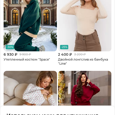
-30%
-25%
6 930 ₽
2 400 ₽
9 900
₽
3 200
₽
Утепленный костюм "Space"
Двойной лонгслив из бамбука
"Line"