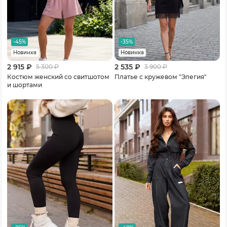
-45%
-35%
Новинка
Новинка
2 915 ₽
2 535 ₽
5 300
₽
3 900
₽
Костюм женский со свитшотом
Платье с кружевом "Элегия"
и шортами