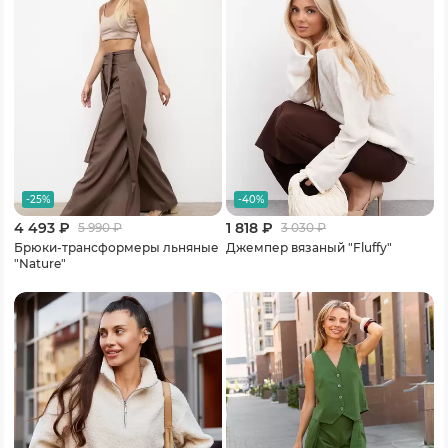
-25%
-40%
4 493 ₽
1 818 ₽
5 990
₽
3 030
₽
Брюки-трансформеры льняные
Джемпер вязаный "Fluffy"
"Nature"