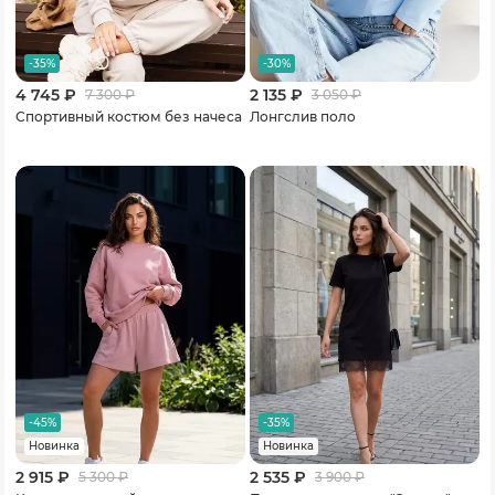
-35%
-30%
4 745 ₽
2 135 ₽
7 300
₽
3 050
₽
Спортивный костюм без начеса
Лонгслив поло
-45%
-35%
Новинка
Новинка
2 915 ₽
2 535 ₽
5 300
₽
3 900
₽