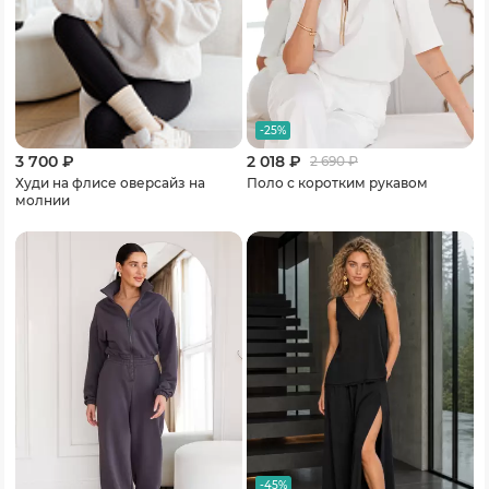
-25%
3 700 ₽
2 018 ₽
2 690
₽
Худи на флисе оверсайз на
Поло с коротким рукавом
молнии
-45%