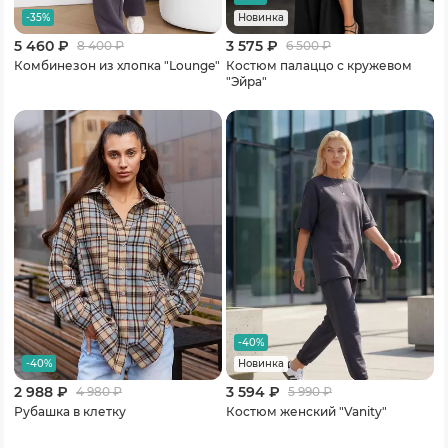
-35%
Новинка
5 460 ₽
3 575 ₽
8 400
₽
6 500
₽
Комбинезон из хлопка "Lounge"
Костюм палаццо с кружевом
"Эйра"
-40%
-40%
Новинка
2 988 ₽
3 594 ₽
4 980
₽
5 990
₽
Рубашка в клетку
Костюм женский "Vanity"