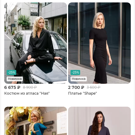
-25%
-25%
Новинка
Новинка
6 675 ₽
2 700 ₽
8 900
₽
3 600
₽
Костюм из атласа "Ная"
Платье "Shape"