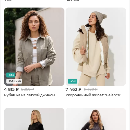
-10%
-35%
Новинка
4 815 ₽
7 462 ₽
5 350
₽
11 480
₽
Рубашка из легкой джинсы
Укороченный жилет "Balance"