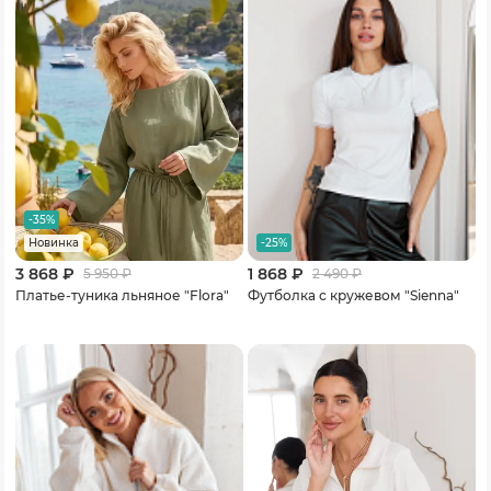
-35%
-25%
Новинка
3 868 ₽
1 868 ₽
5 950
₽
2 490
₽
Платье-туника льняное "Flora"
Футболка с кружевом "Sienna"