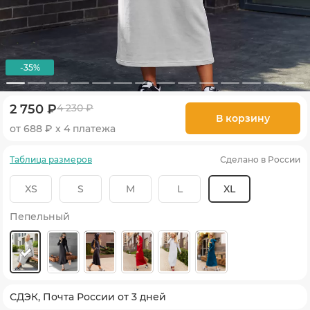
-35%
2 750 ₽
4 230 ₽
В корзину
от 688 ₽ х 4 платежа
Таблица размеров
Сделано в России
XS
S
M
L
XL
Пепельный
СДЭК, Почта России от 3 дней