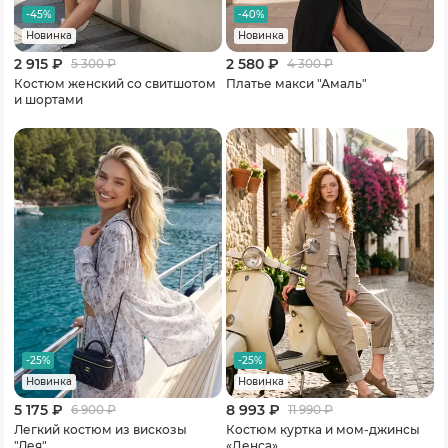
-45%
-40%
Новинка
Новинка
2 915 ₽
2 580 ₽
5 300
₽
4 300
₽
Костюм женский со свитшотом
Платье макси "Амаль"
и шортами
-25%
-25%
Новинка
Новинка
5 175 ₽
8 993 ₽
6 900
₽
11 990
₽
Легкий костюм из вискозы
Костюм куртка и мом-джинсы
"Лея"
«Денса»