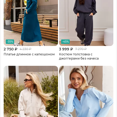
-35%
-45%
2 750 ₽
3 999 ₽
4 230
₽
7 270
₽
Платье длинное с капюшоном
Костюм толстовка с
джоггерами без начеса