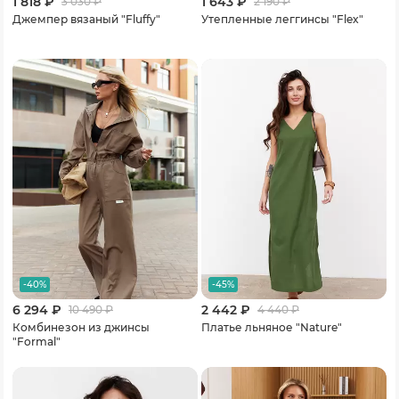
1 818 ₽
1 643 ₽
3 030
₽
2 190
₽
Джемпер вязаный "Fluffy"
Утепленные леггинсы "Flex"
-40%
-45%
6 294 ₽
2 442 ₽
10 490
₽
4 440
₽
Комбинезон из джинсы
Платье льняное "Nature"
"Formal"