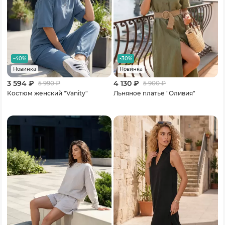
-40%
-30%
Новинка
Новинка
3 594 ₽
4 130 ₽
5 990
₽
5 900
₽
Костюм женский "Vanity"
Льняное платье "Оливия"