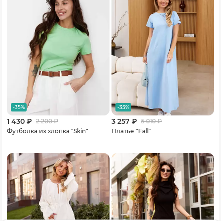
-35%
-35%
1 430 ₽
3 257 ₽
2 200
₽
5 010
₽
Футболка из хлопка "Skin"
Платье "Fall"