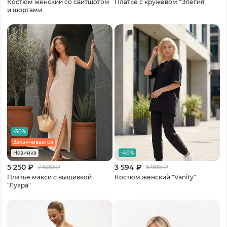
Костюм женский со свитшотом
Платье с кружевом "Элегия"
и шортами
-30%
Заканчивается
-40%
Новинка
5 250 ₽
3 594 ₽
7 500
₽
5 990
₽
Платье макси с вышивкой
Костюм женский "Vanity"
"Луара"