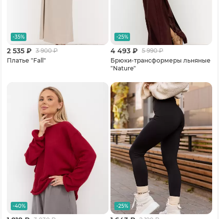
-35%
-25%
2 535 ₽
4 493 ₽
3 900
₽
5 990
₽
Платье "Fall"
Брюки-трансформеры льняные
"Nature"
-40%
-25%