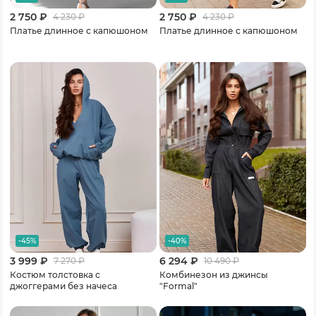
2 750 ₽
2 750 ₽
4 230
₽
4 230
₽
Платье длинное с капюшоном
Платье длинное с капюшоном
-45%
-40%
3 999 ₽
6 294 ₽
7 270
₽
10 490
₽
Костюм толстовка с
Комбинезон из джинсы
джоггерами без начеса
"Formal"