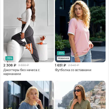
-35%
-35%
Новинка
2 308 ₽
1 651 ₽
3 550
₽
2 540
₽
Джоггеры без начеса с
Футболка со вставками
карманами