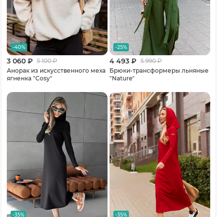
-40%
-25%
3 060 ₽
4 493 ₽
5 100
₽
5 990
₽
Анорак из искусственного меха
Брюки-трансформеры льняные
ягненка "Cosy"
"Nature"
-35%
-35%