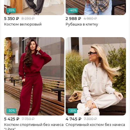
-35%
-40%
5 350 ₽
2 988 ₽
8 230
₽
4 980
₽
Костюм велюровый
Рубашка в клетку
-30%
-35%
5 425 ₽
4 745 ₽
7 750
₽
7 300
₽
Костюм спортивный без начеса
Спортивный костюм без начеса
"Libra"