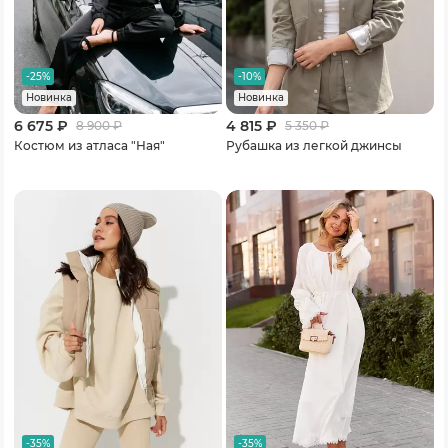
-25%
-10%
Новинка
Новинка
6 675 ₽
4 815 ₽
8 900
₽
5 350
₽
Костюм из атласа "Ная"
Рубашка из легкой джинсы
-35%
-35%