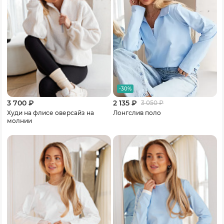
-30%
3 700 ₽
2 135 ₽
3 050
₽
Худи на флисе оверсайз на
Лонгслив поло
молнии