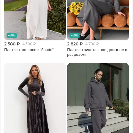
-40%
-40%
2 580 ₽
2 820 ₽
4 300
₽
4 700
₽
Платье хлопковое "Shade"
Платье трикотажное длинное с
разрезом