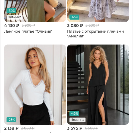
-30%
-45%
Новинка
4 130 ₽
3 080 ₽
5 900
₽
5 600
₽
Льняное платье "Оливия"
Платье c открытыми плечами
"Амелия"
-45%
-25%
Новинка
2 138 ₽
3 575 ₽
2 850
₽
6 500
₽