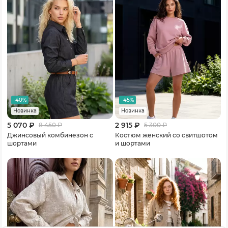
-40%
-45%
Новинка
Новинка
5 070 ₽
2 915 ₽
8 450
₽
5 300
₽
Джинсовый комбинезон с
Костюм женский со свитшотом
шортами
и шортами