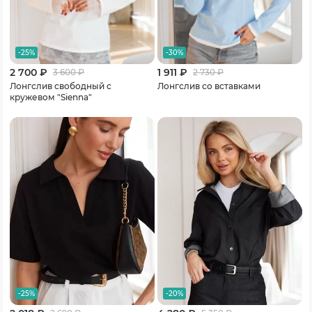
-25%
-30%
2 700 ₽
1 911 ₽
3 600
₽
2 730
₽
Лонгслив свободный с
Лонгслив со вставками
кружевом "Sienna"
-25%
-20%