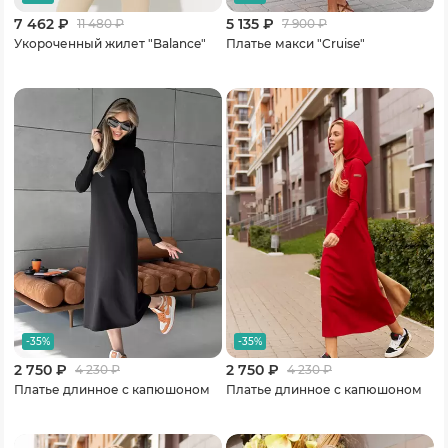
7 462 ₽
5 135 ₽
11 480
₽
7 900
₽
Укороченный жилет "Balance"
Платье макси "Cruise"
-35%
-35%
2 750 ₽
2 750 ₽
4 230
₽
4 230
₽
Платье длинное с капюшоном
Платье длинное с капюшоном