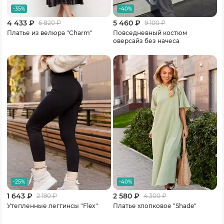
-35%
-40%
4 433 ₽
5 460 ₽
6 820
₽
9 100
₽
Платье из велюра "Charm"
Повседневный костюм
оверсайз без начеса
-25%
-40%
1 643 ₽
2 580 ₽
2 190
₽
4 300
₽
Утепленные леггинсы "Flex"
Платье хлопковое "Shade"