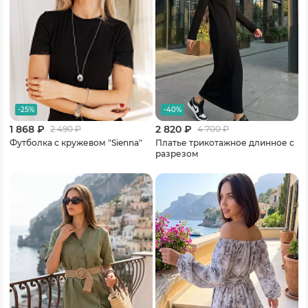
-25%
-40%
1 868 ₽
2 820 ₽
2 490
₽
4 700
₽
Футболка с кружевом "Sienna"
Платье трикотажное длинное с
разрезом