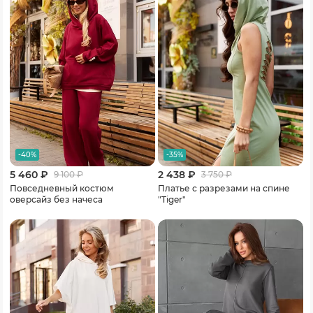
-40%
-35%
5 460 ₽
2 438 ₽
9 100
₽
3 750
₽
Повседневный костюм
Платье с разрезами на спине
оверсайз без начеса
"Tiger"