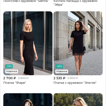
Лонгслив с кружевом "Sienna"
Костюм палаццо с кружевом
"Эйра"
-25%
-35%
Новинка
Новинка
2 700 ₽
2 535 ₽
3 600
₽
3 900
₽
Платье "Shape"
Платье с кружевом "Элегия"