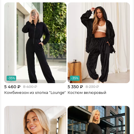
-35%
-35%
5 460 ₽
5 350 ₽
8 400
₽
8 230
₽
Комбинезон из хлопка "Lounge"
Костюм велюровый