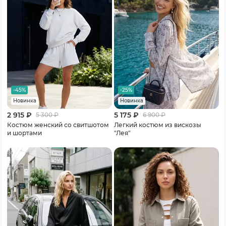
-45%
-25%
Новинка
Новинка
2 915 ₽
5 175 ₽
5 300
₽
6 900
₽
Костюм женский со свитшотом
Легкий костюм из вискозы
и шортами
"Лея"