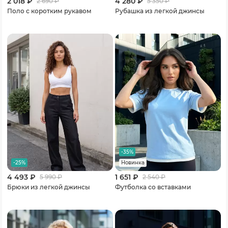
2 018 ₽
4 280 ₽
2 690
₽
5 350
₽
Поло с коротким рукавом
Рубашка из легкой джинсы
-35%
-25%
Новинка
4 493 ₽
1 651 ₽
5 990
₽
2 540
₽
Брюки из легкой джинсы
Футболка со вставками