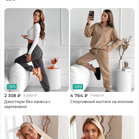
-35%
-40%
2 308 ₽
4 764 ₽
3 550
₽
7 940
₽
Джоггеры без начеса с
Спортивный костюм на молнии
карманами