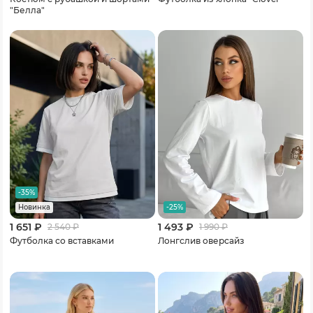
"Белла"
-35%
-25%
Новинка
1 651 ₽
1 493 ₽
2 540
₽
1 990
₽
Футболка со вставками
Лонгслив оверсайз