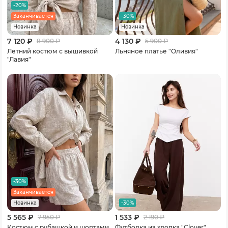
-20%
-30%
Заканчивается
Новинка
Новинка
7 120 ₽
4 130 ₽
8 900
₽
5 900
₽
Летний костюм с вышивкой
Льняное платье "Оливия"
"Лавия"
-30%
Заканчивается
-30%
Новинка
5 565 ₽
1 533 ₽
7 950
₽
2 190
₽
Костюм с рубашкой и шортами
Футболка из хлопка "Clover"