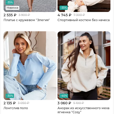
-35%
-35%
Новинка
2 535 ₽
4 745 ₽
3 900
₽
7 300
₽
Платье с кружевом "Элегия"
Спортивный костюм без начеса
-30%
-40%
2 135 ₽
3 060 ₽
3 050
₽
5 100
₽
Лонгслив поло
Анорак из искусственного меха
ягненка "Cosy"