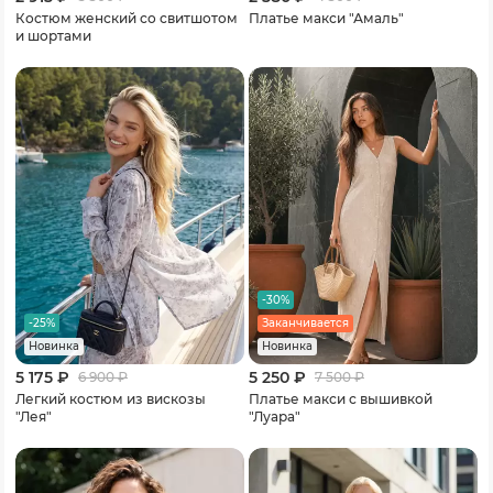
Костюм женский со свитшотом
Платье макси "Амаль"
и шортами
-30%
-25%
Заканчивается
Новинка
Новинка
5 175 ₽
5 250 ₽
6 900
₽
7 500
₽
Легкий костюм из вискозы
Платье макси с вышивкой
"Лея"
"Луара"