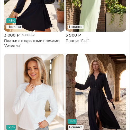
-45%
Новинка
Новинка
3 080 ₽
3 900 ₽
5 600
₽
Платье c открытыми плечами
Платье "Fall"
"Амелия"
-15%
-25%
Новинка