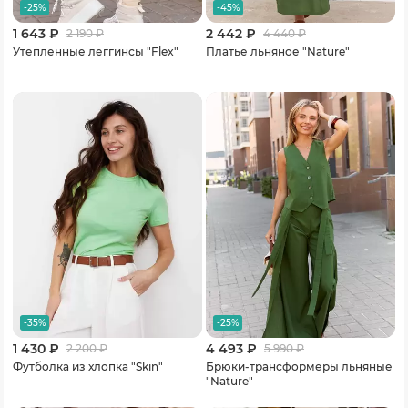
-25%
-45%
1 643 ₽
2 442 ₽
2 190
₽
4 440
₽
Утепленные леггинсы "Flex"
Платье льняное "Nature"
-35%
-25%
1 430 ₽
4 493 ₽
2 200
₽
5 990
₽
Футболка из хлопка "Skin"
Брюки-трансформеры льняные
"Nature"