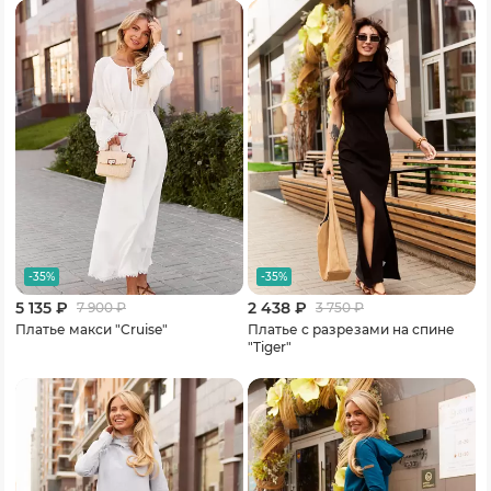
-35%
-35%
5 135 ₽
2 438 ₽
7 900
₽
3 750
₽
Платье макси "Cruise"
Платье с разрезами на спине
"Tiger"