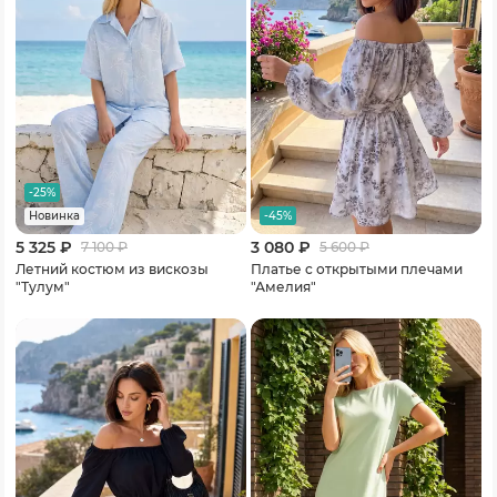
-25%
-45%
Новинка
5 325 ₽
3 080 ₽
7 100
₽
5 600
₽
Летний костюм из вискозы
Платье c открытыми плечами
"Тулум"
"Амелия"