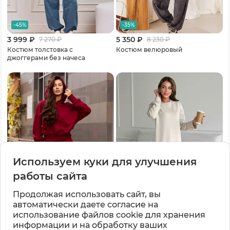
-45%
-35%
3 999 ₽
5 350 ₽
7 270
₽
8 230
₽
Костюм толстовка с
Костюм велюровый
джоггерами без начеса
Используем куки для улучшения
работы сайта
Продолжая использовать сайт, вы
-30%
-40%
автоматически даете согласие на
использование файлов cookie для хранения
5 425 ₽
2 820 ₽
7 750
₽
4 700
₽
информации и на обработку ваших
Костюм спортивный без начеса
Платье трикотажное длинное с