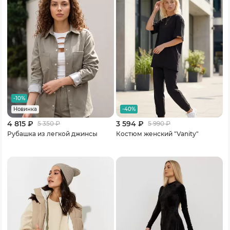
-10%
-40%
Новинка
4 815 ₽
3 594 ₽
5 350
₽
5 990
₽
Рубашка из легкой джинсы
Костюм женский "Vanity"