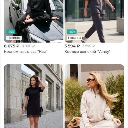
-25%
-40%
Новинка
Новинка
6 675 ₽
3 594 ₽
8 900
₽
5 990
₽
Костюм из атласа "Ная"
Костюм женский "Vanity"