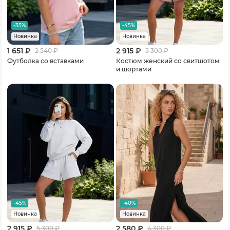
-35%
-45%
Новинка
Новинка
1 651 ₽
2 915 ₽
2 540
₽
5 300
₽
Футболка со вставками
Костюм женский со свитшотом
и шортами
-45%
-40%
Новинка
Новинка
2 915 ₽
2 580 ₽
5 300
₽
4 300
₽