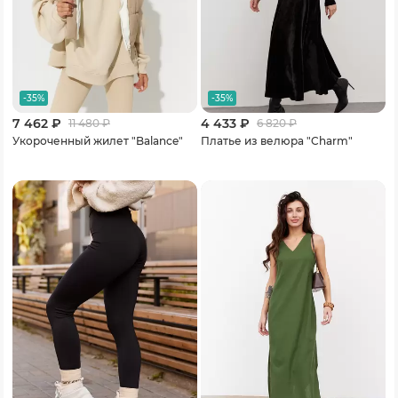
-35%
-35%
7 462 ₽
4 433 ₽
11 480
₽
6 820
₽
Укороченный жилет "Balance"
Платье из велюра "Charm"