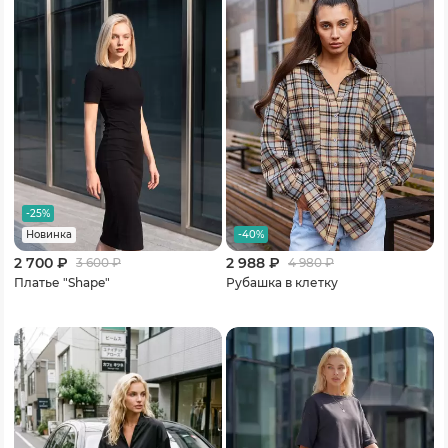
-25%
-40%
Новинка
2 700 ₽
2 988 ₽
3 600
₽
4 980
₽
Платье "Shape"
Рубашка в клетку