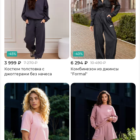
-45%
-40%
3 999 ₽
6 294 ₽
7 270
₽
10 490
₽
Костюм толстовка с
Комбинезон из джинсы
джоггерами без начеса
"Formal"