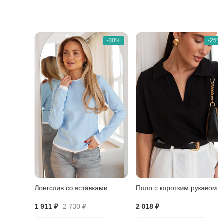
-30%
-2
Лонгслив со вставками
Поло с коротким рукавом
1 911 ₽
2 730
₽
2 018 ₽