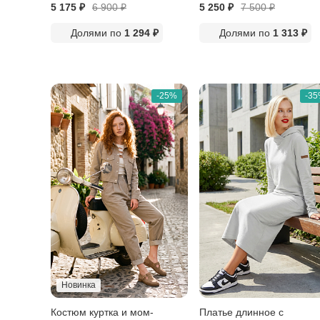
5 175 ₽
6 900
₽
5 250 ₽
7 500
₽
Долями по
1 294 ₽
Долями по
1 313 ₽
-25%
-3
Новинка
Костюм куртка и мом-
Платье длинное с