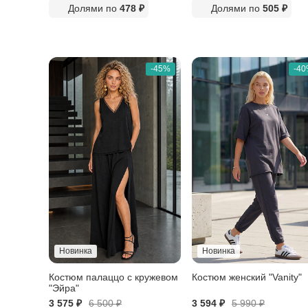
Долями по
478 ₽
Долями по
505 ₽
-45%
-4
Новинка
Новинка
Костюм палаццо с кружевом
Костюм женский "Vanity"
"Эйра"
3 575 ₽
6 500
₽
3 594 ₽
5 990
₽