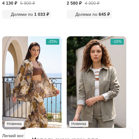
4 130 ₽
5 900
₽
2 580 ₽
4 300
₽
Долями по
1 033 ₽
Долями по
645 ₽
-25%
-10%
Новинка
Новинка
Легкий костюм из вискозы
Рубашка из легкой джинсы