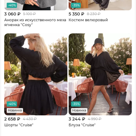
-40%
-35%
3 060 ₽
5 350 ₽
5 100
₽
8 230
₽
Анорак из искусственного меха
Костюм велюровый
ягненка "Cosy"
-40%
-35%
Новинка
Новинка
2 658 ₽
3 244 ₽
4 430
₽
4 990
₽
Шорты "Cruise"
Блуза "Cruise"