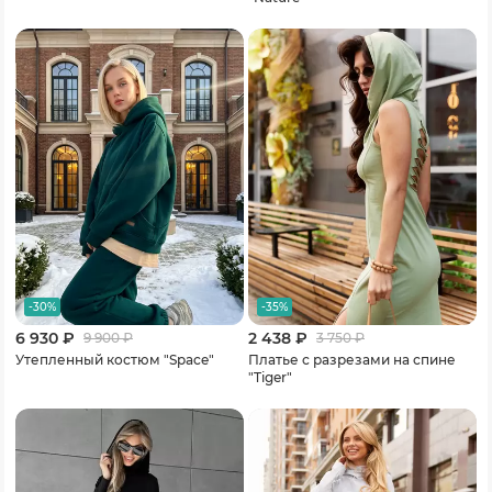
-30%
-35%
6 930 ₽
2 438 ₽
9 900
₽
3 750
₽
Утепленный костюм "Space"
Платье с разрезами на спине
"Tiger"