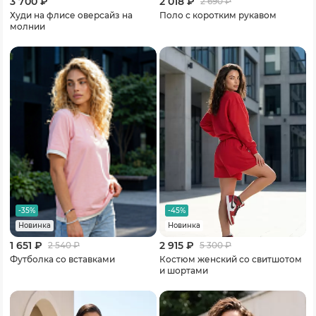
3 700 ₽
2 018 ₽
2 690
₽
Худи на флисе оверсайз на
Поло с коротким рукавом
молнии
-35%
-45%
Новинка
Новинка
1 651 ₽
2 915 ₽
2 540
₽
5 300
₽
Футболка со вставками
Костюм женский со свитшотом
и шортами