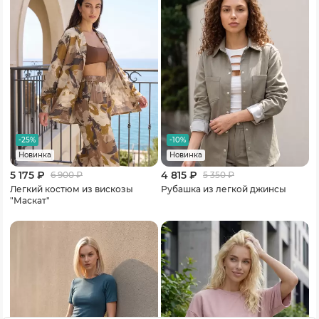
-25%
-10%
Новинка
Новинка
5 175 ₽
4 815 ₽
6 900
₽
5 350
₽
Легкий костюм из вискозы
Рубашка из легкой джинсы
"Маскат"