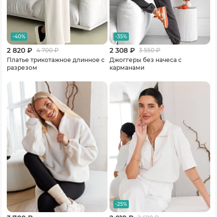
-40%
-35%
2 820 ₽
2 308 ₽
4 700
₽
3 550
₽
Платье трикотажное длинное с
Джоггеры без начеса с
разрезом
карманами
-25%