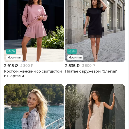
-45%
-35%
Новинка
Новинка
2 915 ₽
2 535 ₽
5 300
₽
3 900
₽
Костюм женский со свитшотом
Платье с кружевом "Элегия"
и шортами