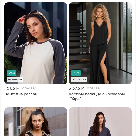
-25%
-45%
Новинка
Новинка
1 905 ₽
3 575 ₽
2 540
₽
6 500
₽
Лонгслив реглан
Костюм палаццо с кружевом
"Эйра"