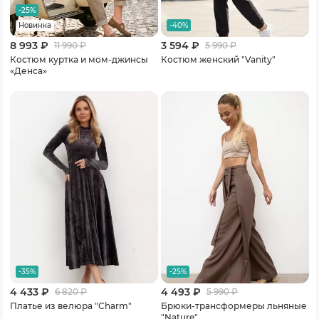
-25%
-40%
Новинка
8 993 ₽
3 594 ₽
11 990
₽
5 990
₽
Костюм куртка и мом-джинсы
Костюм женский "Vanity"
«Денса»
-35%
-25%
4 433 ₽
4 493 ₽
6 820
₽
5 990
₽
Платье из велюра "Charm"
Брюки-трансформеры льняные
"Nature"