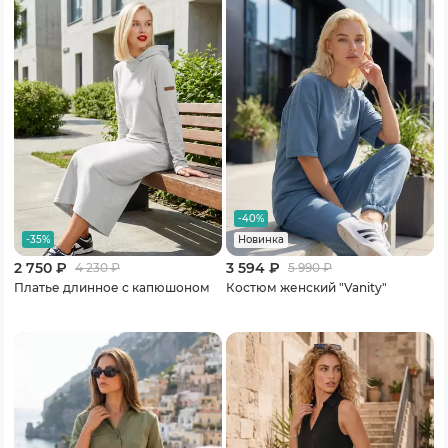
-40%
-35%
Новинка
2 750 ₽
3 594 ₽
4 230
₽
5 990
₽
Платье длинное с капюшоном
Костюм женский "Vanity"