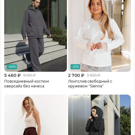
-40%
-25%
5 460 ₽
2 700 ₽
9 100
₽
3 600
₽
Повседневный костюм
Лонгслив свободный с
оверсайз без начеса
кружевом "Sienna"