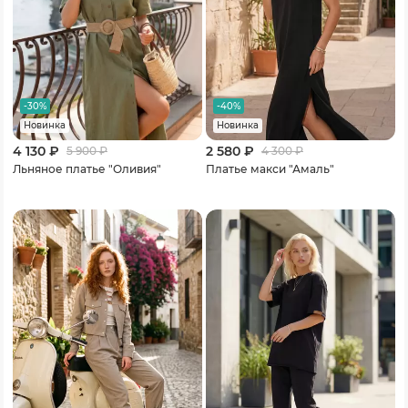
-30%
-40%
Новинка
Новинка
4 130 ₽
2 580 ₽
5 900
₽
4 300
₽
Льняное платье "Оливия"
Платье макси "Амаль"