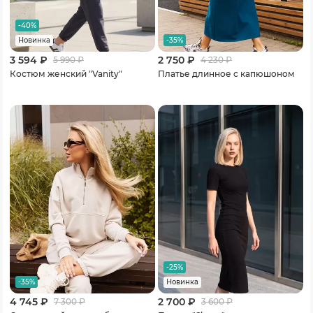
-40%
-35%
Новинка
3 594 ₽
2 750 ₽
5 990
₽
4 230
₽
Костюм женский "Vanity"
Платье длинное с капюшоном
-25%
-35%
Новинка
4 745 ₽
2 700 ₽
7 300
₽
3 600
₽