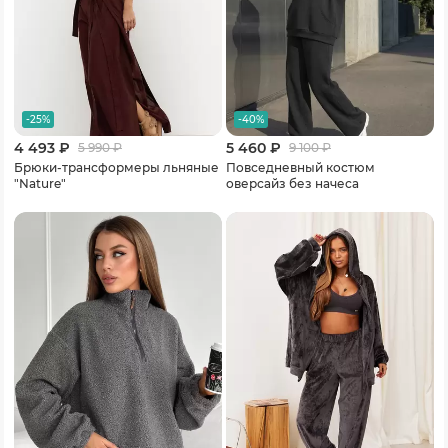
-25%
-40%
4 493 ₽
5 460 ₽
5 990
₽
9 100
₽
Брюки-трансформеры льняные
Повседневный костюм
"Nature"
оверсайз без начеса