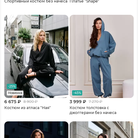
Спортивный костюм без начеса
Платье "Shape"
-25%
-45%
Новинка
6 675 ₽
3 999 ₽
8 900
₽
7 270
₽
Костюм из атласа "Ная"
Костюм толстовка с
джоггерами без начеса