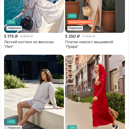
-30%
-25%
Заканчивается
Новинка
Новинка
5 175 ₽
5 250 ₽
6 900
₽
7 500
₽
Легкий костюм из вискозы
Платье макси с вышивкой
"Лея"
"Луара"
-45%
-35%
Новинка