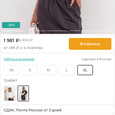
-30%
1 981 ₽
2 830 ₽
В корзину
от 495 ₽ х 4 платежа
Таблица размеров
Сделано в России
XS
S
M
L
XL
Графит
СДЭК, Почта России от 3 дней