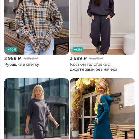
-40%
-45%
2 988 ₽
3 999 ₽
4 980
₽
7 270
₽
Рубашка в клетку
Костюм толстовка с
джоггерами без начеса