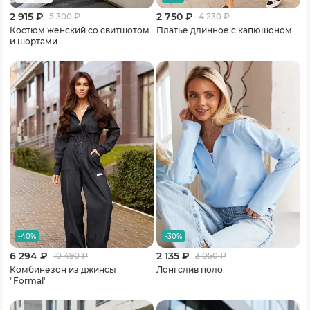
2 915 ₽
2 750 ₽
5 300
₽
4 230
₽
Костюм женский со свитшотом
Платье длинное с капюшоном
и шортами
-40%
-30%
6 294 ₽
2 135 ₽
10 490
₽
3 050
₽
Комбинезон из джинсы
Лонгслив поло
"Formal"