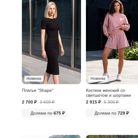
Новинка
Новинка
Платье "Shape"
Костюм женский со
свитшотом и шортами
2 700 ₽
3 600
₽
2 915 ₽
5 300
₽
Долями по
675 ₽
Долями по
729 ₽