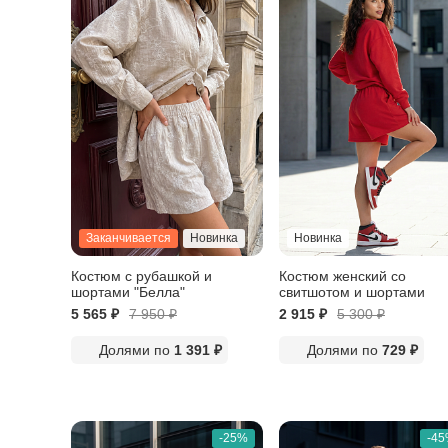
Заканчивается
Новинка
Новинка
Костюм с рубашкой и
Костюм женский со
шортами "Белла"
свитшотом и шортами
5 565 ₽
7 950
₽
2 915 ₽
5 300
₽
Долями по
1 391 ₽
Долями по
729 ₽
-25%
-4