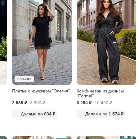
Новинка
Платье с кружевом "Элегия"
Комбинезон из джинсы
"Formal"
2 535 ₽
3 900
₽
6 294 ₽
10 490
₽
Долями по
634 ₽
Долями по
1 574 ₽