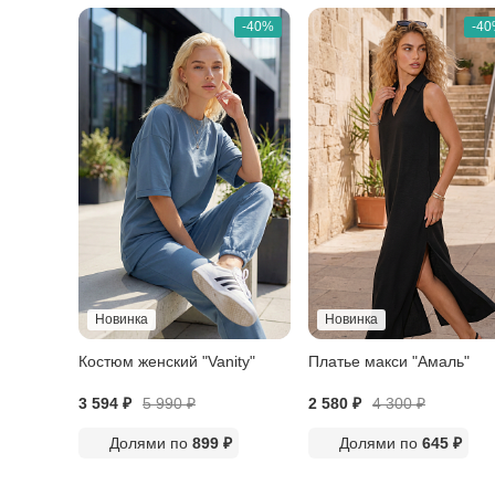
-40%
-4
Новинка
Новинка
Костюм женский "Vanity"
Платье макси "Амаль"
3 594 ₽
5 990
₽
2 580 ₽
4 300
₽
Долями по
899 ₽
Долями по
645 ₽