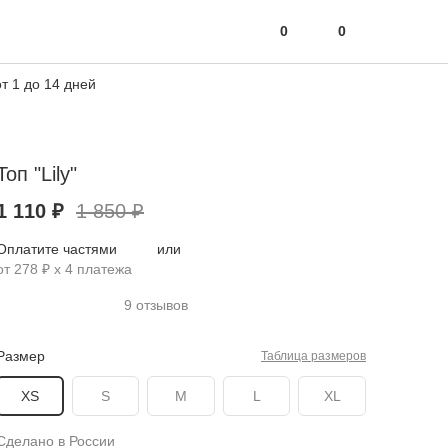
0
0
т 1 до 14 дней
Топ "Lily"
1 110 ₽
1 850 ₽
Оплатите частями
или
от 278 ₽ х 4 платежа
9 отзывов
Размер
Таблица размеров
XS
S
M
L
XL
Сделано в России