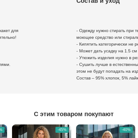
Состав и уход
жакет для
- Одежду нужно стирать при 
ятельно!
моющее средство или стирал
- Кипятить категорически не 
- Может дать усадку на 1.5 см
- Утюжить изделия нужно в р
лями.
- Сушить лучше в естественн
этом не будут попадать на из
Состав – 95% хлопок, 5% лайк
С этим товаром покупают
5%
-45%
-40%