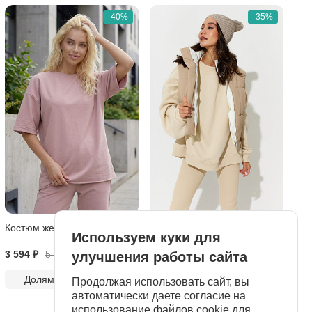
-40%
-35%
Костюм женский "Vanity"
Укороченный жилет
Используем куки для
"Balance"
3 594 ₽
5 990
₽
7 462 ₽
11 480
₽
улучшения работы сайта
Долями по
899 ₽
Долями по
1 866 ₽
Продолжая использовать сайт, вы
автоматически даете согласие на
использование файлов cookie для