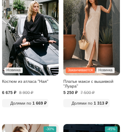
Новинка
Заканчивается
Новинка
Костюм из атласа "Ная"
Платье макси с вышивкой
"Луара"
6 675 ₽
8 900
₽
5 250 ₽
7 500
₽
Долями по
1 669 ₽
Долями по
1 313 ₽
-30%
-45%