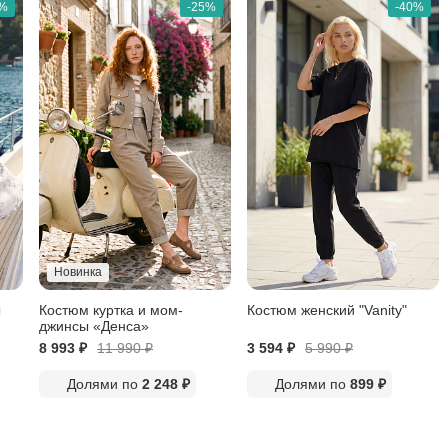
5%
-25%
-40%
Новинка
ы
Костюм куртка и мом-
Костюм женский "Vanity"
джинсы «Денса»
8 993 ₽
11 990
₽
3 594 ₽
5 990
₽
Долями по
2 248 ₽
Долями по
899 ₽