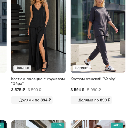
Новинка
Новинка
Костюм палаццо с кружевом
Костюм женский "Vanity"
"Эйра"
3 575 ₽
6 500
₽
3 594 ₽
5 990
₽
Долями по
894 ₽
Долями по
899 ₽
5%
-35%
-40%