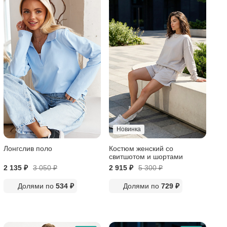
Новинка
Лонгслив поло
Костюм женский со
свитшотом и шортами
2 135 ₽
3 050
₽
2 915 ₽
5 300
₽
Долями по
534 ₽
Долями по
729 ₽