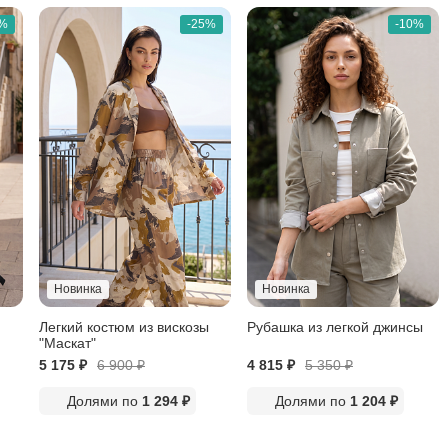
0%
-25%
-10%
Новинка
Новинка
Легкий костюм из вискозы
Рубашка из легкой джинсы
"Маскат"
5 175 ₽
6 900
₽
4 815 ₽
5 350
₽
Долями по
1 294 ₽
Долями по
1 204 ₽