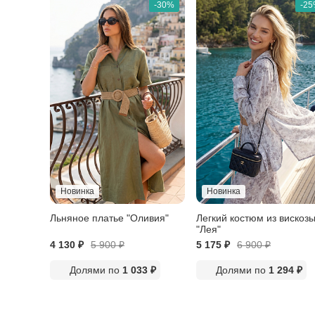
-30%
-2
Новинка
Новинка
Льняное платье "Оливия"
Легкий костюм из вискоз
"Лея"
4 130 ₽
5 900
₽
5 175 ₽
6 900
₽
Долями по
1 033 ₽
Долями по
1 294 ₽