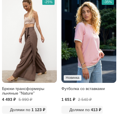
-25%
-35%
Новинка
Брюки-трансформеры
Футболка со вставками
льняные "Nature"
4 493 ₽
5 990
₽
1 651 ₽
2 540
₽
Долями по
1 123 ₽
Долями по
413 ₽